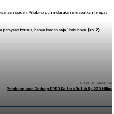
aksanaan ibadah. Pihaknya pun mulai akan merapatkan tempat
ada perayaan khusus, hanya ibadah saja,” imbuhnya.
(kn-2
)
ARTIKEL SELANJUTNYA
Pembangunan Gedung DPRD Kaltara Butuh Rp 230 Miliar