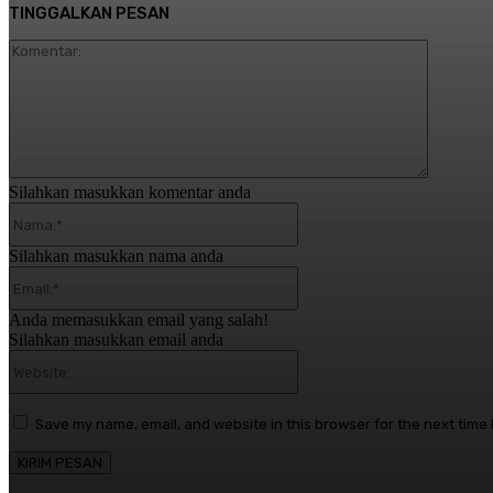
TINGGALKAN PESAN
Komentar
Silahkan masukkan komentar anda
Nama:*
Silahkan masukkan nama anda
Email:*
Anda memasukkan email yang salah!
Silahkan masukkan email anda
Website:
Save my name, email, and website in this browser for the next time