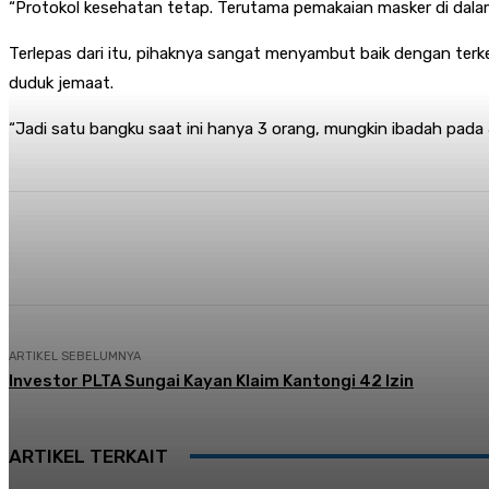
“Protokol kesehatan tetap. Terutama pemakaian masker di dalam
Terlepas dari itu, pihaknya sangat menyambut baik dengan ter
duduk jemaat.
“Jadi satu bangku saat ini hanya 3 orang, mungkin ibadah pada J
Share
Facebook
Twitter
Pi
ARTIKEL SEBELUMNYA
Investor PLTA Sungai Kayan Klaim Kantongi 42 Izin
ARTIKEL TERKAIT