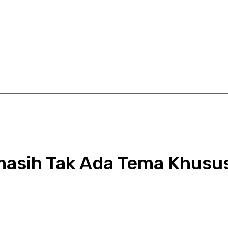
riminal
Pariwisata
Pemerintahan
Parlementaria
Ekono
lmasih Tak Ada Tema Khusu
App