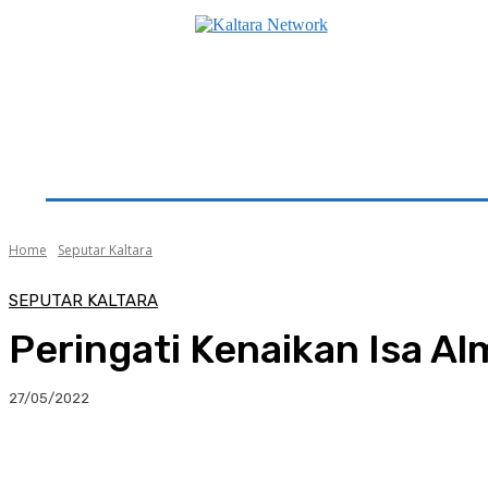
Beranda
Utama
Seputar Kaltara
Hukum & K
Home
Seputar Kaltara
SEPUTAR KALTARA
Peringati Kenaikan Isa A
27/05/2022
Facebook
Twitter
Pinterest
Whats