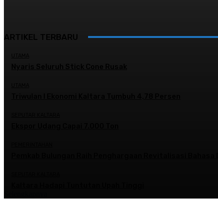
ARTIKEL TERBARU
UTAMA
Nyaris Seluruh Stick Cone Rusak
UTAMA
Triwulan I Ekonomi Kaltara Tumbuh 4,78 Persen
SEPUTAR KALTARA
Ekspor Udang Capai 7.000 Ton
PEMERINTAHAN
Pemkab Bulungan Raih Penghargaan Revitalisasi Bahasa 
SEPUTAR KALTARA
Kaltara Hadapi Tuntutan Upah Tinggi
Selengkapnya