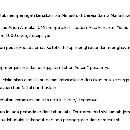
uk memperingati kenaikan Isa Almasih, di Gereja Santa Maria Ima
ius Andri Atmaka, OMI mengatakan, ibadah Misa kenaikan Yesus Kr
ar 1.000 orang,” ucapnya.
ikan pesan kepada umat Katolik. Tetap menghidupi dan menghayat
g menjadi inti dari pengajaran Tuhan Yesus,” pesannya.
s. Maka akan dimuliakan dalam kebangkitan dan akan naik ke sur
rayaan hari Natal dan Paskah.
emulian kemanusiaan kita untuk Tuhan,” tegasnya.
 ini ada perbedaan dari tahun lalu. Terutama dari sisi jumlah je
9 sudah mulai terkendali dan ada pelonggoran dari pemerintah.