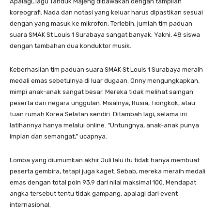
Apalagi, lagu Tanduk Majeng dibawakan dengan tampilan
koreografi. Nada dan notasi yang keluar harus dipastikan sesuai
dengan yang masuk ke mikrofon. Terlebih, jumlah tim paduan
suara SMAK St Louis 1 Surabaya sangat banyak. Yakni, 48 siswa
dengan tambahan dua konduktor musik.
Keberhasilan tim paduan suara SMAK St Louis 1 Surabaya meraih
medali emas sebetulnya di luar dugaan. Onny mengungkapkan,
mimpi anak-anak sangat besar. Mereka tidak melihat saingan
peserta dari negara unggulan. Misalnya, Rusia, Tiongkok, atau
tuan rumah Korea Selatan sendiri. Ditambah lagi, selama ini
latihannya hanya melalui online. “Untungnya, anak-anak punya
impian dan semangat,” ucapnya.
Lomba yang diumumkan akhir Juli lalu itu tidak hanya membuat
peserta gembira, tetapi juga kaget. Sebab, mereka meraih medali
emas dengan total poin 93,9 dari nilai maksimal 100. Mendapat
angka tersebut tentu tidak gampang, apalagi dari event
internasional.