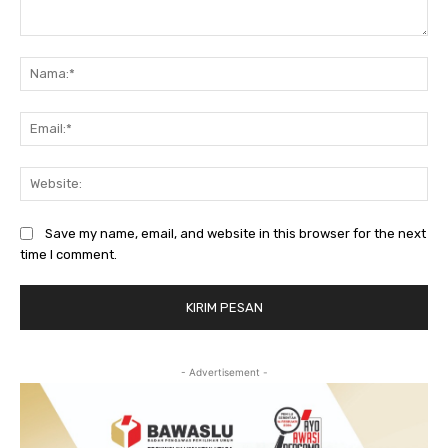
Komentar:
Na
Ema
Web
Save my name, email, and website in this browser for the next
time I comment.
- Advertisement -