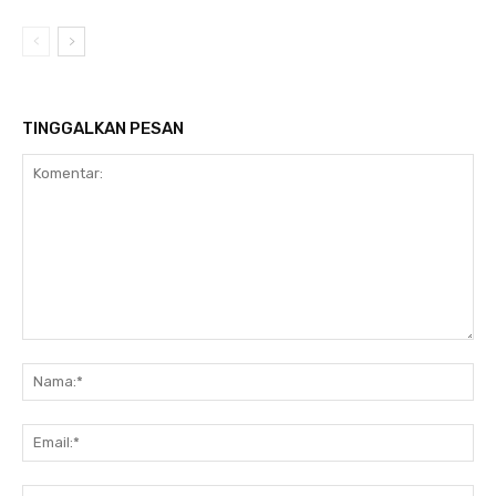
TINGGALKAN PESAN
Komentar:
Na
Ema
Web