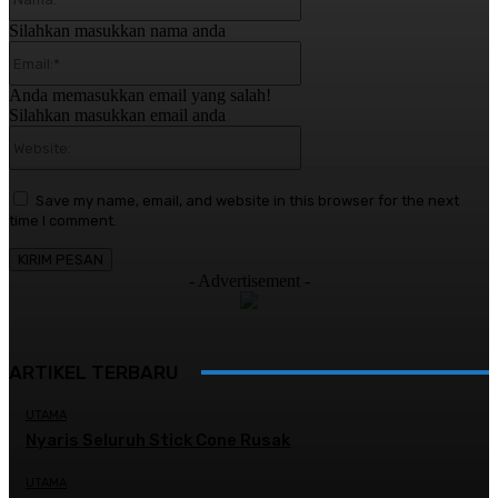
Silahkan masukkan nama anda
Email:*
Anda memasukkan email yang salah!
Silahkan masukkan email anda
Website:
Save my name, email, and website in this browser for the next
time I comment.
- Advertisement -
ARTIKEL TERBARU
UTAMA
Nyaris Seluruh Stick Cone Rusak
UTAMA