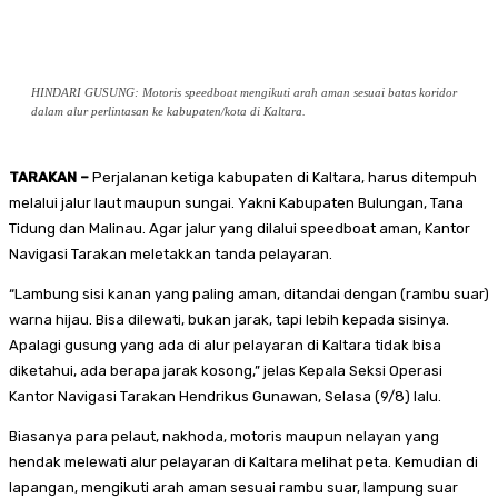
HINDARI GUSUNG: Motoris speedboat mengikuti arah aman sesuai batas koridor
dalam alur perlintasan ke kabupaten/kota di Kaltara.
TARAKAN –
Perjalanan ketiga kabupaten di Kaltara, harus ditempuh
melalui jalur laut maupun sungai. Yakni Kabupaten Bulungan, Tana
Tidung dan Malinau. Agar jalur yang dilalui speedboat aman, Kantor
Navigasi Tarakan meletakkan tanda pelayaran.
“Lambung sisi kanan yang paling aman, ditandai dengan (rambu suar)
warna hijau. Bisa dilewati, bukan jarak, tapi lebih kepada sisinya.
Apalagi gusung yang ada di alur pelayaran di Kaltara tidak bisa
diketahui, ada berapa jarak kosong,” jelas Kepala Seksi Operasi
Kantor Navigasi Tarakan Hendrikus Gunawan, Selasa (9/8) lalu.
Biasanya para pelaut, nakhoda, motoris maupun nelayan yang
hendak melewati alur pelayaran di Kaltara melihat peta. Kemudian di
lapangan, mengikuti arah aman sesuai rambu suar, lampung suar