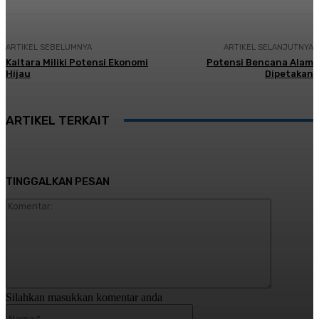
ARTIKEL SEBELUMNYA
ARTIKEL SELANJUTNYA
Kaltara Miliki Potensi Ekonomi
Potensi Bencana Alam
Hijau
Dipetakan
ARTIKEL TERKAIT
TINGGALKAN PESAN
Komentar:
Silahkan masukkan komentar anda
Nama:*