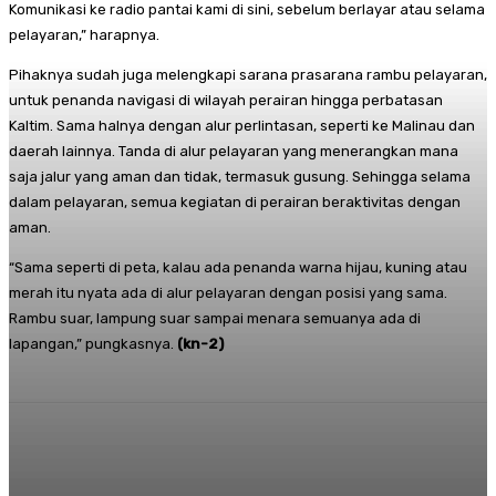
Komunikasi ke radio pantai kami di sini, sebelum berlayar atau selama
pelayaran,” harapnya.
Pihaknya sudah juga melengkapi sarana prasarana rambu pelayaran,
untuk penanda navigasi di wilayah perairan hingga perbatasan
Kaltim. Sama halnya dengan alur perlintasan, seperti ke Malinau dan
daerah lainnya. Tanda di alur pelayaran yang menerangkan mana
saja jalur yang aman dan tidak, termasuk gusung. Sehingga selama
dalam pelayaran, semua kegiatan di perairan beraktivitas dengan
aman.
“Sama seperti di peta, kalau ada penanda warna hijau, kuning atau
merah itu nyata ada di alur pelayaran dengan posisi yang sama.
Rambu suar, lampung suar sampai menara semuanya ada di
lapangan,” pungkasnya.
(kn-2)
Facebook
Twitter
Pinterest
Whats