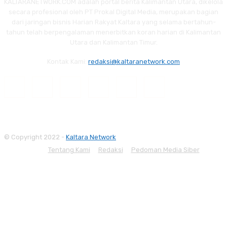
KALTARANETWORK.COM adalah portal berita Kalimantan Utara, dikelola
secara profesional oleh PT Prokal Digital Media, merupakan bagian
dari jaringan bisnis Harian Rakyat Kaltara yang selama bertahun-
tahun telah berpengalaman menerbitkan koran harian di Kalimantan
Utara dan Kalimantan Timur.
Kontak Kami:
redaksi@kaltaranetwork.com
© Copyright 2022 -
Kaltara Network
Tentang Kami
Redaksi
Pedoman Media Siber