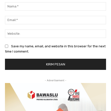
Na
Ema
Web
Save my name, email, and website in this browser for the next
time I comment.
- Advertisement -