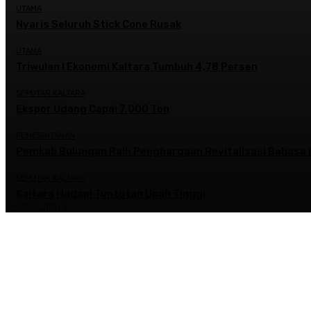
UTAMA
Nyaris Seluruh Stick Cone Rusak
UTAMA
Triwulan I Ekonomi Kaltara Tumbuh 4,78 Persen
SEPUTAR KALTARA
Ekspor Udang Capai 7.000 Ton
PEMERINTAHAN
Pemkab Bulungan Raih Penghargaan Revitalisasi Bahasa 
SEPUTAR KALTARA
Kaltara Hadapi Tuntutan Upah Tinggi
Selengkapnya