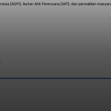
sia (ASPI), Ikatan Ahli Perencana (IAP), dan perwakilan masyar
nterest
WhatsApp
r
: