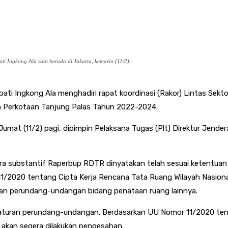
 Ingkong Ala saat berada di Jakarta, kemarin (11/2).
pati Ingkong Ala menghadiri rapat koordinasi (Rakor) Lintas Se
 Perkotaan Tanjung Palas Tahun 2022-2024.
, Jumat (11/2) pagi, dipimpin Pelaksana Tugas (Plt) Direktur Je
ecara substantif Raperbup RDTR dinyatakan telah sesuai keten
020 tentang Cipta Kerja Rencana Tata Ruang Wilayah Nasional. 
an perundang-undangan bidang penataan ruang lainnya.
eraturan perundang-undangan. Berdasarkan UU Nomor 11/2020 tent
gi akan segera dilakukan pengesahan.