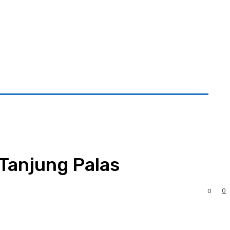
mi
Tanjung Palas
0
0