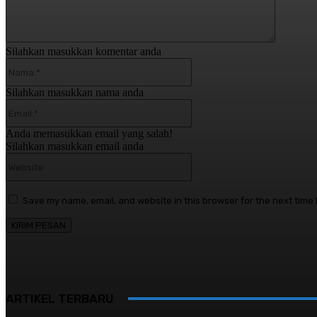
Silahkan masukkan komentar anda
Nama:*
Silahkan masukkan nama anda
Email:*
Anda memasukkan email yang salah!
Silahkan masukkan email anda
Website:
Save my name, email, and website in this browser for the next time
ARTIKEL TERBARU