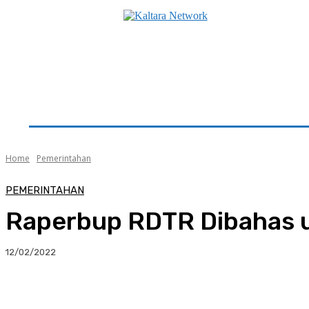
Beranda
Utama
Seputar Kaltara
Hukum & K
Home
Pemerintahan
PEMERINTAHAN
Raperbup RDTR Dibahas u
12/02/2022
Facebook
Twitter
Pinterest
Whats