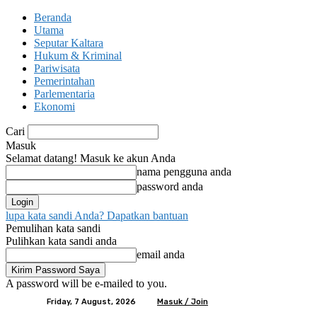
Beranda
Utama
Seputar Kaltara
Hukum & Kriminal
Pariwisata
Pemerintahan
Parlementaria
Ekonomi
Cari
Masuk
Selamat datang! Masuk ke akun Anda
nama pengguna anda
password anda
lupa kata sandi Anda? Dapatkan bantuan
Pemulihan kata sandi
Pulihkan kata sandi anda
email anda
A password will be e-mailed to you.
Friday, 7 August, 2026
Masuk / Join