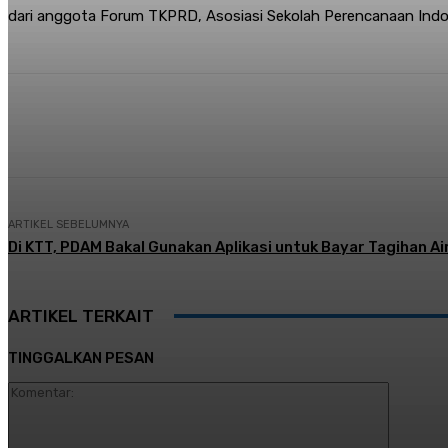
dari anggota Forum TKPRD, Asosiasi Sekolah Perencanaan Indone
Share
Facebook
Twitter
Pi
ARTIKEL SEBELUMNYA
Di KTT, PDAM Bakal Gunakan Aplikasi untuk Bayar Tagihan Ai
ARTIKEL TERKAIT
TINGGALKAN PESAN
Komentar