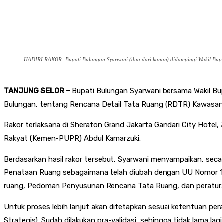
HADIRI RAKOR: Bupati Bulungan Syarwani (dua dari kanan) didampingi Wakil Bupati
TANJUNG SELOR –
Bupati Bulungan Syarwani bersama Wakil Bu
Bulungan, tentang Rencana Detail Tata Ruang (RDTR) Kawasan
Rakor terlaksana di Sheraton Grand Jakarta Gandari City Hotel
Rakyat (Kemen-PUPR) Abdul Kamarzuki.
Berdasarkan hasil rakor tersebut, Syarwani menyampaikan, s
Penataan Ruang sebagaimana telah diubah dengan UU Nomor 11/2
ruang, Pedoman Penyusunan Rencana Tata Ruang, dan peratur
Untuk proses lebih lanjut akan ditetapkan sesuai ketentuan p
Strategis). Sudah dilakukan pra-validasi, sehingga tidak lama la