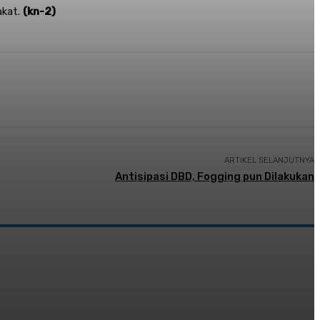
akat.
(kn-2)
ARTIKEL SELANJUTNYA
Antisipasi DBD, Fogging pun Dilakukan