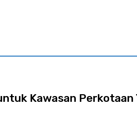
riminal
Pariwisata
Pemerintahan
Parlementaria
Ekono
ntuk Kawasan Perkotaan 
App