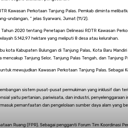
 Kawasan Perkotaan Tanjung Palas. Pemkab diminta melibatkan a
g-undangan, “ jelas Syarwani, Jumat (11/2).
 Tahun 2020 tentang Penetapan Delineasi RDTR Kawasan Perkota
layah 5.142,97 hektare yang meliputi 8 desa atau kelurahan.
u kota Kabupaten Bulungan di Tanjung Palas, Kota Baru Mandiri 
ya mencakup Tanjung Selor, Tanjung Palas Tengah, dan Tanjung Pa
 untuk mewujudkan Kawasan Perkotaan Tanjung Palas. Sebagai Kot
gembangan sistem pusat-pusat permukiman yang inklusif dan ter
ial yaitu pertanian, pariwisata, dan industri, penyelenggaraa
asuk pemanfaatan dan pengelolaan sumber daya alam yang berk
ataan Ruang (FPR). Sebagai pengganti Forum Tim Koordinasi Pe