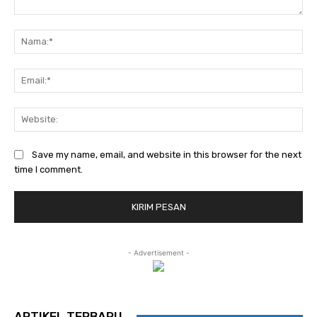
Komentar:
Na
Ema
Web
Save my name, email, and website in this browser for the next
time I comment.
- Advertisement -
ARTIKEL TERBARU