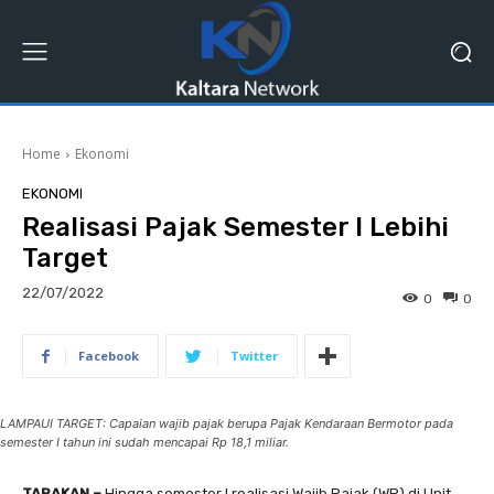
Home
Ekonomi
EKONOMI
Realisasi Pajak Semester I Lebihi
Target
22/07/2022
0
0
Facebook
Twitter
LAMPAUI TARGET: Capaian wajib pajak berupa Pajak Kendaraan Bermotor pada
semester I tahun ini sudah mencapai Rp 18,1 miliar.
TARAKAN –
Hingga
semester I realisasi Wajib Pajak (WP) di Unit