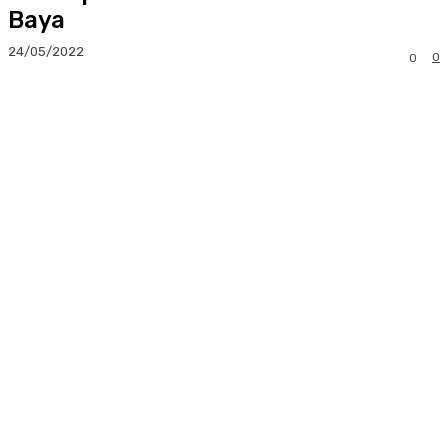
Baya
24/05/2022
0
0
Facebook
Twitter
Pinterest
Whats