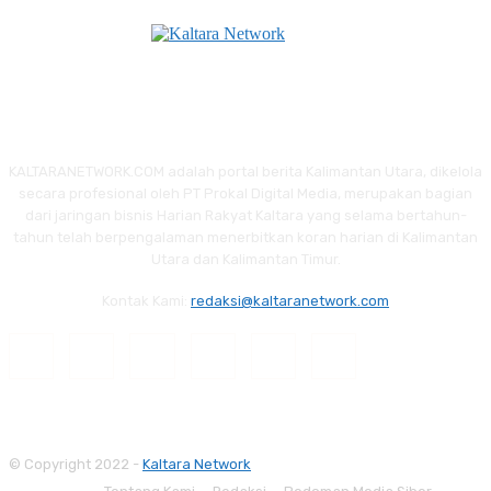
KALTARANETWORK.COM adalah portal berita Kalimantan Utara, dikelola
secara profesional oleh PT Prokal Digital Media, merupakan bagian
dari jaringan bisnis Harian Rakyat Kaltara yang selama bertahun-
tahun telah berpengalaman menerbitkan koran harian di Kalimantan
Utara dan Kalimantan Timur.
Kontak Kami:
redaksi@kaltaranetwork.com
© Copyright 2022 -
Kaltara Network