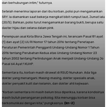
dan berhubungan intim,” tuturnya.
Setelah menerima laporan dari ibu korban, polisi pun mengamankan
SRY. Ia diamankan saat bekerja mengikat bibit rumput laut, Jumat lalu
(20/5). Bahkan, polisi turut mengamankan barang bukti, berupa satu
daster hijau dan celana dalam pink.
Perempuan asal Kota Blora Jawa Tengah ini, terancam Pasal 81 ayat
(1) dan ayat (2) UU RI Nomor 17 tahun 2016 tentang Penetapan
Peraturan Pemerintah Pengganti Undang-Undang Nomor 1 Tahun
2016 tentang Perubahan Kedua atas Undang-Undang Nomor 23
tahun 2002 tentang Perlindungan Anak menjadi Undang-Undang Jo
Pasal 64 Ayat 1 KUHP.
Sementara itu, korban masih dirawat di RSUD Nunukan. Ada tiga
dokter yang menangani. Masing-masing, dokter spesialis anak,
dokter penyakit kulit dan kelamin, dan dokter ahli kejiwaan.
“Korban sementara ini masih belum bisa diperiksa, karena kondisinya
masih butuh penanganan psikolog. Kita menunggu korban bisa
berkomunikasi dengan kita,” pungkasnya.
(kn-2)