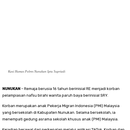
Kasi Humas Polres Nunukan Iptu Supriadi
NUNUKAN
– Remaja berusia 16 tahun berinisial RE menjadi korban
pelampiasan nafsu birahi wanita paruh baya berinisial SRY.
Korban merupakan anak Pekerja Migran Indonesia (PMI) Malaysia
yang bersekolah di Kabupaten Nunukan. Selama bersekolah, ia
menempati gedung asrama sekolah khusus anak (PMI) Malaysia.
Kejadian berawal dari perkenalan melalui aplikasi TikTok. Korban dan