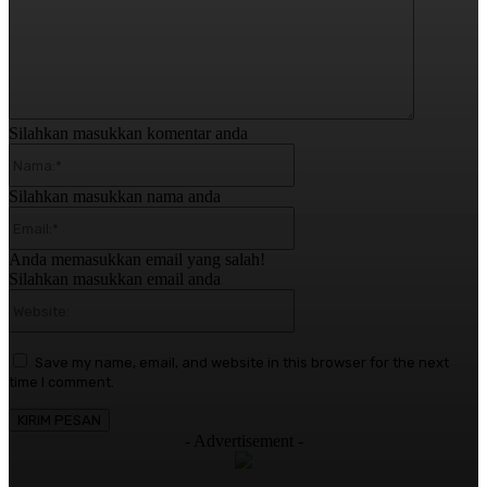
Silahkan masukkan komentar anda
Nama:*
Silahkan masukkan nama anda
Email:*
Anda memasukkan email yang salah!
Silahkan masukkan email anda
Website:
Save my name, email, and website in this browser for the next
time I comment.
- Advertisement -