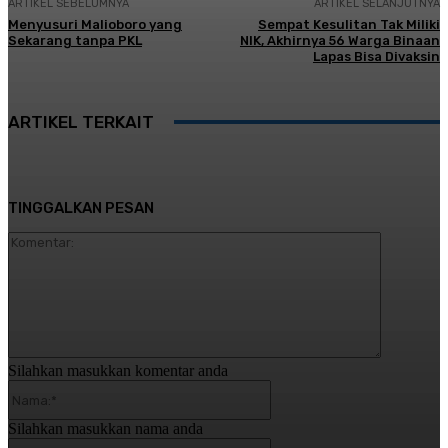
ARTIKEL SEBELUMNYA
ARTIKEL SELANJUTNYA
Menyusuri Malioboro yang
Sempat Kesulitan Tak Miliki
Sekarang tanpa PKL
NIK, Akhirnya 56 Warga Binaan
Lapas Bisa Divaksin
ARTIKEL TERKAIT
TINGGALKAN PESAN
Komentar:
Silahkan masukkan komentar anda
Nama:*
Silahkan masukkan nama anda
Email:*