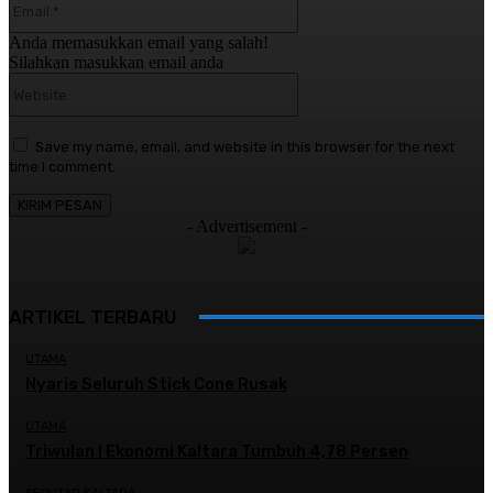
Anda memasukkan email yang salah!
Silahkan masukkan email anda
Website:
Save my name, email, and website in this browser for the next
time I comment.
- Advertisement -
ARTIKEL TERBARU
UTAMA
Nyaris Seluruh Stick Cone Rusak
UTAMA
Triwulan I Ekonomi Kaltara Tumbuh 4,78 Persen