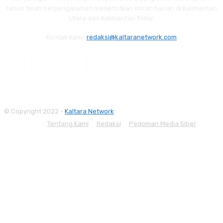
tahun telah berpengalaman menerbitkan koran harian di Kalimantan
Utara dan Kalimantan Timur.
Kontak Kami:
redaksi@kaltaranetwork.com
© Copyright 2022 -
Kaltara Network
Tentang Kami
Redaksi
Pedoman Media Siber