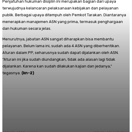
Penjatuhan hukuman disiplin ini merupakan bagian dari upaya
terwujudnya kelancaran pelaksanaan kebijakan dan pelayanan
publik. Berbagai upaya ditempuh oleh Pemkot Tarakan. Diantaranya
menerapkan manajemen ASN yang prima, termasuk penghargaan
dan hukuman secara jelas.
Menurutnya, jabatan ASN sangat diharapkan bisa membantu
pelayanan. Belum lama ini, sudah ada 4 ASN yang diberhentikan.
Aturan dalam PP, seharusnya sudah dapat dijalankan oleh ASN.
“Aturan ini jika sudah diundangkan, tidak ada alasan lagi tidak
dijalankan. Karena kan sudah dilakukan kajian dan jedanya,”
tegasnya.
(kn-2)
Facebook
Twitter
Pinterest
Whats