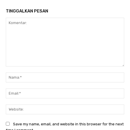
TINGGALKAN PESAN
Komentar:
Na
Ema
Web
Save my name, email, and website in this browser for the next
time I comment.