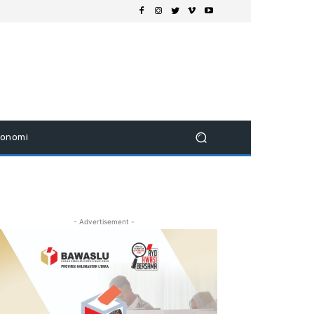
konomi
- Advertisement -