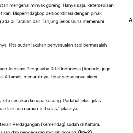
ibutan mengenai minyak goreng. Hanya saja, ketersediaan
atikan. Disperindagkop berkoordinasi dengan pihak
A
ng ada di Tarakan dan Tanjung Selor. Guna memenuhi
ya. Kita sudah lakukan penyesuaian tapi bermasalah
an Asosiasi Pengusaha Ritel Indonesia (Aprindo) juga
hal Alfamidi, menurutnya, tidak seharusnya alami
ng kita sesalkan kenapa kosong. Padahal jelas-jelas
n lain ada namun terbatas,” jelasnya.
nterian Perdagangan (Kemendag) sudah di Kaltara.
jauan dan pengecekan minyak goreng.
(kn-2)