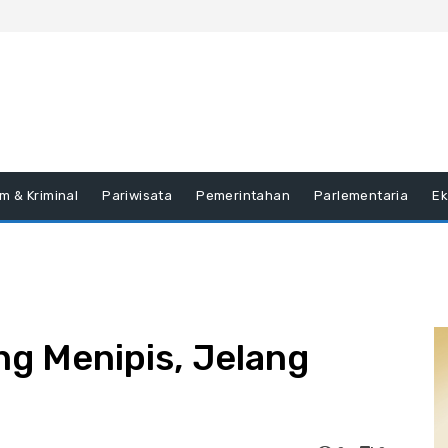
m & Kriminal
Pariwisata
Pemerintahan
Parlementaria
E
g Menipis, Jelang