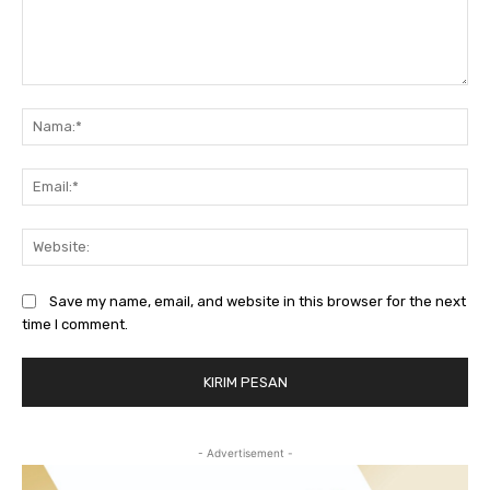
Komentar:
Na
Ema
Web
Save my name, email, and website in this browser for the next
time I comment.
- Advertisement -