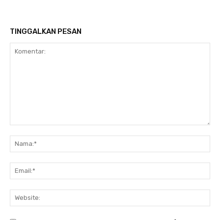
TINGGALKAN PESAN
Komentar:
Na
Ema
Web