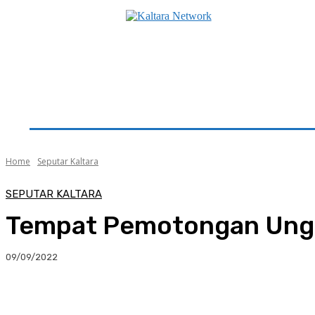
Beranda
Utama
Seputar Kaltara
Hukum & K
Home
Seputar Kaltara
SEPUTAR KALTARA
Tempat Pemotongan Ungga
09/09/2022
Facebook
Twitter
Pinterest
Whats