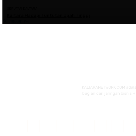
SEPUTAR KALTARA
Kaltara Hadapi Tuntutan Upah Tinggi
Selengkapnya
KALTARANETWORK.COM adalah p
bagian dari jaringan bisnis