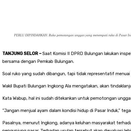
PERLU DIPINDAHKAN: Ruko pemotongan unggas yang menempati ruko di Pasar Indu
TANJUNG SELOR –
Saat Komisi II DPRD Bulungan lakukan inspek
bersama dengan Pemkab Bulungan.
Soal ruko yang sudah dibangun, tapi tidak representatif menu
Wakil Bupati Bulungan Ingkong Ala mengatakan, akan tindaklan
Kata Wabup, hal ini sudah ditekankan untuk pemotongan unggas 
“Jangan menjual ayam dalam kondisi hidup di Pasar Induk,” tega
Pasalnya, menurut Ingkong, adanya keluhan masyarakat terhad
pengunjung pasar. Terhadap usulan tersebut akan dievaluasi leb