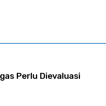
riminal
Pariwisata
Pemerintahan
Parlementaria
Ekono
s Perlu Dievaluasi
App