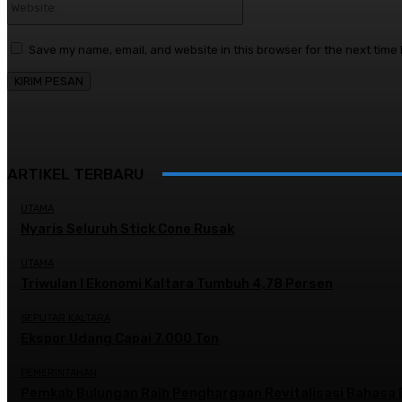
Save my name, email, and website in this browser for the next time
ARTIKEL TERBARU
UTAMA
Nyaris Seluruh Stick Cone Rusak
UTAMA
Triwulan I Ekonomi Kaltara Tumbuh 4,78 Persen
SEPUTAR KALTARA
Ekspor Udang Capai 7.000 Ton
PEMERINTAHAN
Pemkab Bulungan Raih Penghargaan Revitalisasi Bahasa 