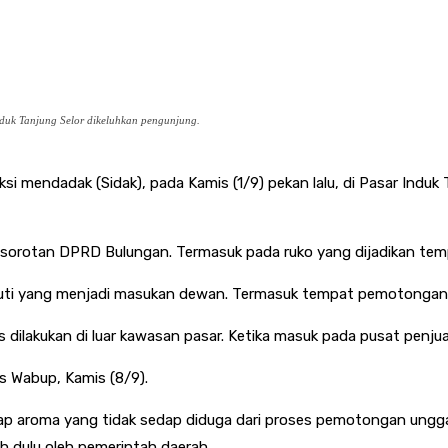
k Tanjung Selor dikeluhkan pengunjung.
si mendadak (Sidak), pada Kamis (1/9) pekan lalu, di Pasar Indu
ai sorotan DPRD Bulungan. Termasuk pada ruko yang dijadikan t
juti yang menjadi masukan dewan. Termasuk tempat pemotongan un
dilakukan di luar kawasan pasar. Ketika masuk pada pusat penjua
s Wabup, Kamis (8/9).
ap aroma yang tidak sedap diduga dari proses pemotongan ungga
ih dulu oleh pemerintah daerah.