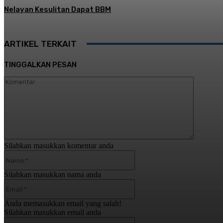
Nelayan Kesulitan Dapat BBM
ARTIKEL TERKAIT
TINGGALKAN PESAN
Komentar
Silahkan masukkan komentar anda
Nama:*
Silahkan masukkan nama anda
Email:*
Anda memasukkan email yang salah!
Silahkan masukkan email anda
Website: