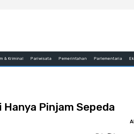
m & Kriminal
Pariwisata
Pemerintahan
Parlementaria
E
bi Hanya Pinjam Sepeda
A