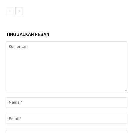
TINGGALKAN PESAN
Komentar:
Na
Ema
Web