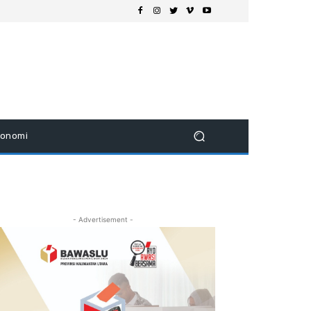
konomi
- Advertisement -