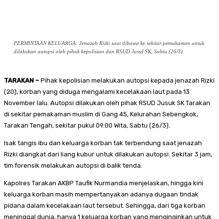
PERMINTAAN KELUARGA: Jenazah Rizki saat dibawa ke sekitar pemakaman untuk
dilakukan autopsi oleh pihak kepolisian dan RSUD Jusuf SK, Sabtu (26/3).
TARAKAN –
Pihak kepolisian melakukan autopsi kepada jenazah Rizki
(20), korban yang diduga mengalami kecelakaan laut pada 13
November lalu. Autopsi dilakukan oleh pihak RSUD Jusuk SK Tarakan
di sekitar pemakaman muslim di Gang 45, Kelurahan Sebengkok,
Tarakan Tengah, sekitar pukul 09.00 Wita, Sabtu (26/3).
Isak tangis ibu dan keluarga korban tak terbendung saat jenazah
Rizki diangkat dari liang kubur untuk dilakukan autopsi. Sekitar 3 jam,
tim forensik melakukan autopsi di balik tenda.
Kapolres Tarakan AKBP Taufik Nurmandia menjelaskan, hingga kini
keluarga korban masih mempertanyakan adanya dugaan tindak
pidana dalam kecelakaan laut tersebut. Sehingga, dari tiga korban
meninggal dunia, hanya 1 keluarga korban yang menginginkan untuk