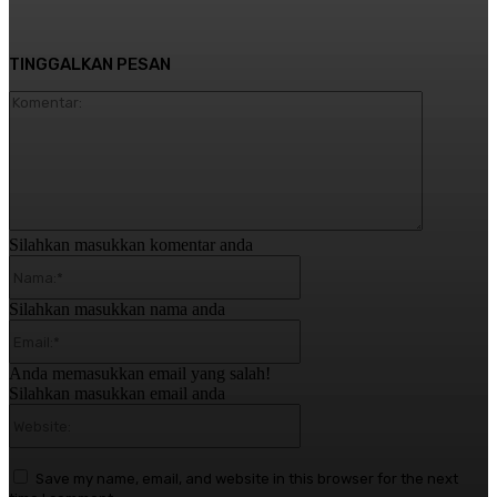
TINGGALKAN PESAN
Komentar:
Silahkan masukkan komentar anda
Nama:*
Silahkan masukkan nama anda
Email:*
Anda memasukkan email yang salah!
Silahkan masukkan email anda
Website:
Save my name, email, and website in this browser for the next