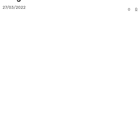
27/03/2022
0
0
Facebook
Twitter
Pinterest
Whats