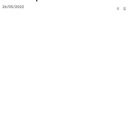
26/05/2022
0
0
Facebook
Twitter
Pinterest
Whats