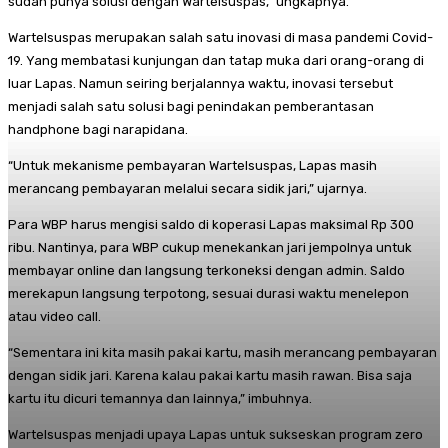
sudah punya solusi dengan Wartelsuspas,” ungkapnya.
Wartelsuspas merupakan salah satu inovasi di masa pandemi Covid-
19. Yang membatasi kunjungan dan tatap muka dari orang-orang di
luar Lapas. Namun seiring berjalannya waktu, inovasi tersebut
menjadi salah satu solusi bagi penindakan pemberantasan
handphone bagi narapidana.
“Untuk mekanisme pembayaran Wartelsuspas, Lapas masih
merancang pembayaran melalui secara sidik jari,” ujarnya.
Para WBP harus mengisi saldo di koperasi Lapas maksimal Rp 300
ribu. Nantinya, para WBP cukup menekankan jari jempolnya untuk
membayar online dan langsung terkoneksi dengan admin. Saldo
merekapun langsung terpotong, sesuai durasi waktu menelepon
atau video call.
“Sementara ini kita masih pakai kartu, masih merancang pembayaran
dengan sidik jari. Karena kalau pakai kartu masih rawan. Bisa saja
kartu itu dicuri temannya dan lainnya,” imbuhnya.
Wartelsuspas menjadi upaya Lapas untuk sukseskan program zero