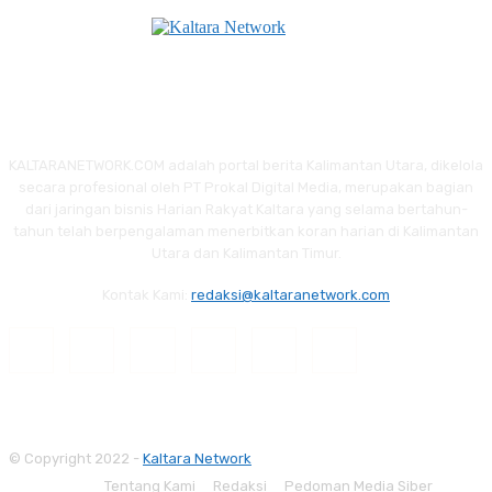
KALTARANETWORK.COM adalah portal berita Kalimantan Utara, dikelola
secara profesional oleh PT Prokal Digital Media, merupakan bagian
dari jaringan bisnis Harian Rakyat Kaltara yang selama bertahun-
tahun telah berpengalaman menerbitkan koran harian di Kalimantan
Utara dan Kalimantan Timur.
Kontak Kami:
redaksi@kaltaranetwork.com
© Copyright 2022 -
Kaltara Network
Tentang Kami
Redaksi
Pedoman Media Siber