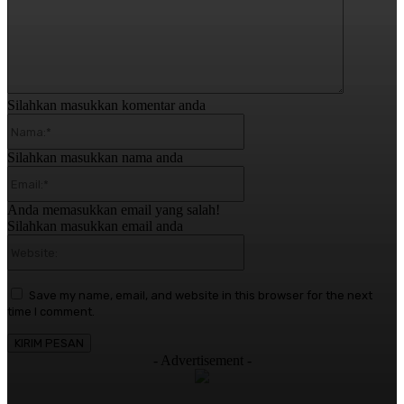
Silahkan masukkan komentar anda
Nama:*
Silahkan masukkan nama anda
Email:*
Anda memasukkan email yang salah!
Silahkan masukkan email anda
Website:
Save my name, email, and website in this browser for the next
time I comment.
- Advertisement -