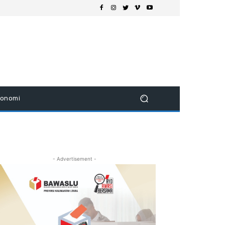
konomi
- Advertisement -