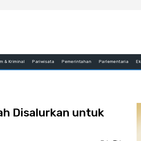
m & Kriminal
Pariwisata
Pemerintahan
Parlementaria
E
h Disalurkan untuk