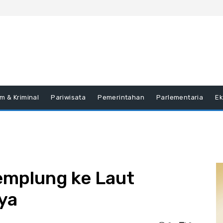
m & Kriminal
Pariwisata
Pemerintahan
Parlementaria
E
mplung ke Laut
ya