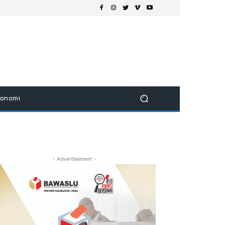
konomi
- Advertisement -