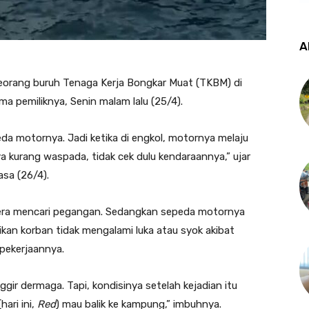
A
seorang buruh Tenaga Kerja Bongkar Muat (TKBM) di
a pemiliknya, Senin malam lalu (25/4).
peda motornya. Jadi ketika di engkol, motornya melaju
a kurang waspada, tidak cek dulu kendaraannya,” ujar
asa (26/4).
era mencari pegangan. Sedangkan sepeda motornya
an korban tidak mengalami luka atau syok akibat
pekerjaannya.
gir dermaga. Tapi, kondisinya setelah kejadian itu
hari ini,
Red
) mau balik ke kampung,” imbuhnya.