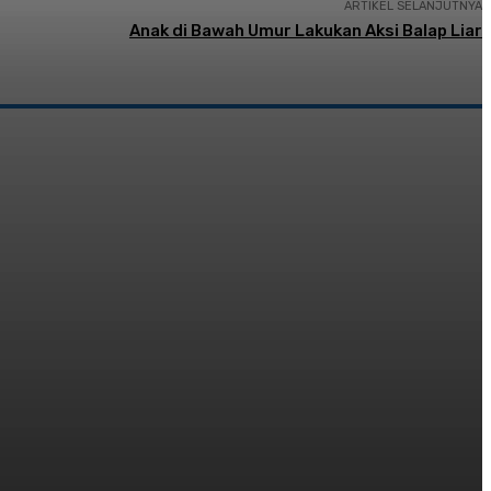
ARTIKEL SELANJUTNYA
Anak di Bawah Umur Lakukan Aksi Balap Liar