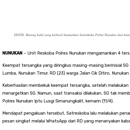
DISITA: Barang bukti yang berhasil diamankan Satreskoba Polres Nunukan dari kee
NUNUKAN
– Unit Reskoba Polres Nunukan mengamankan 4 tersan
Keempat tersangka yang diringkus masing-masing berinisial SG
Lumba, Nunukan Timur. RD (23) warga Jalan Cik Ditiro, Nunukan
Keberhasilan membekuk keempat tersangka, setelah melakukan 
menargetkan SG. Namun, saat transaksi dilakukan, SG tak mem
Polres Nunukan Iptu Lusgi Simanungkalit, kemarin (11/4).
Mendapat pengakuan tersebut, Satreskoba lalu melakukan penang
pesan singkat melalui WhatsApp dari RD yang menanyakan kabar