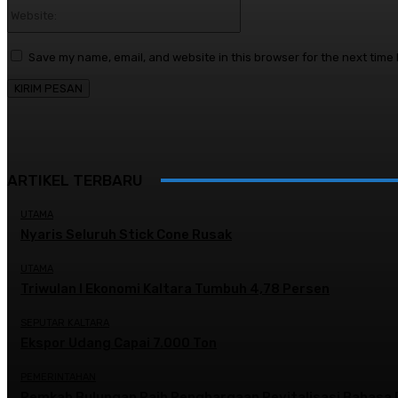
Website:
Save my name, email, and website in this browser for the next time
ARTIKEL TERBARU
UTAMA
Nyaris Seluruh Stick Cone Rusak
UTAMA
Triwulan I Ekonomi Kaltara Tumbuh 4,78 Persen
SEPUTAR KALTARA
Ekspor Udang Capai 7.000 Ton
PEMERINTAHAN
Pemkab Bulungan Raih Penghargaan Revitalisasi Bahasa 