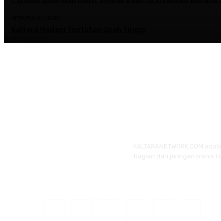
SEPUTAR KALTARA
Kaltara Hadapi Tuntutan Upah Tinggi
Selengkapnya
KALTARANETWORK.COM adalah p
bagian dari jaringan bisnis