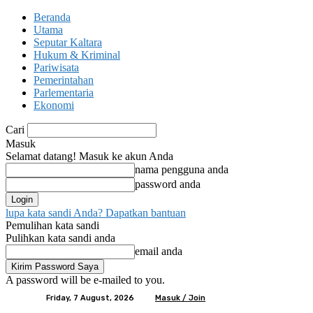
Beranda
Utama
Seputar Kaltara
Hukum & Kriminal
Pariwisata
Pemerintahan
Parlementaria
Ekonomi
Cari
Masuk
Selamat datang! Masuk ke akun Anda
nama pengguna anda
password anda
lupa kata sandi Anda? Dapatkan bantuan
Pemulihan kata sandi
Pulihkan kata sandi anda
email anda
A password will be e-mailed to you.
Friday, 7 August, 2026
Masuk / Join