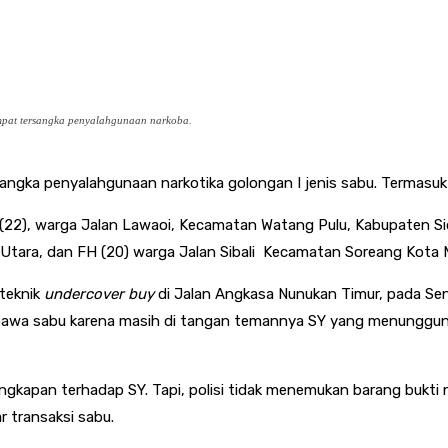
mpat tersangka penyalahgunaan narkoba.
gka penyalahgunaan narkotika golongan I jenis sabu. Termasuk b
 (22), warga Jalan Lawaoi, Kecamatan Watang Pulu, Kabupaten Sid
 Utara, dan FH (20) warga Jalan Sibali Kecamatan Soreang Kota 
teknik
undercover buy
di Jalan Angkasa Nunukan Timur, pada Seni
bawa sabu karena masih di tangan temannya SY yang menunggunya
kapan terhadap SY. Tapi, polisi tidak menemukan barang bukti n
 transaksi sabu.