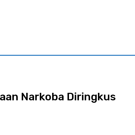
riminal
Pariwisata
Pemerintahan
Parlementaria
Ekono
aan Narkoba Diringkus
App