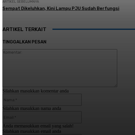
ARTIKEL SEBELUMNYA
Sempat Dikeluhkan, Kini Lampu PJU Sudah Berfungsi
ARTIKEL TERKAIT
TINGGALKAN PESAN
Komentar
Silahkan masukkan komentar anda
Nama:*
Silahkan masukkan nama anda
Email:*
Anda memasukkan email yang salah!
Silahkan masukkan email anda