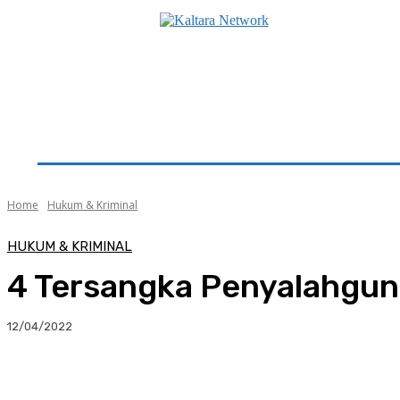
Beranda
Utama
Seputar Kaltara
Hukum & K
Home
Hukum & Kriminal
HUKUM & KRIMINAL
4 Tersangka Penyalahgun
12/04/2022
Facebook
Twitter
Pinterest
Whats