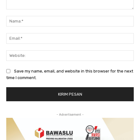
Komentar:
Na
Ema
Web
Save my name, email, and website in this browser for the next
time I comment.
- Advertisement -