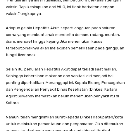
“Penularannya masih diselidiki, sempat dikira berkaitan dengan
vaksin. Tapi kesimpulan dari WHO, ini tidak berkaitan dengan
vaksin,” ungkapnya.
Adapun gejala Hepatitis Akut, seperti angguan pada saluran
cerna yang membuat anak menderita demam, radang, muntah,
diare, mencret hingga kejang.Jika menemukan kasus
tersebut,pihaknya akan melakukan pemeriksaan pada gangguan
fungsi liver anak.
Selain itu, penularan Hepatitis Akut dapat terjadi saat makan.
Sehingga kebersihan makanan dan sanitasi diri menjadi hal
penting diperhatikan. Menanggapi ini, Kepala Bidang Pencegahan
dan Pengendalian Penyakit Dinas Kesehatan (Dinkes) Kaltara
Agust Suwandy memastikan belum menemukan penyakit itu di
Kaltara.
Namun, telah mengirimkan surat kepada Dinkes kabupaten/kota
untuk melakukan pemantauan dan pengamatan. Jika ditemukan
adanya tanda-tanda yang mengarah pada Hepatitis Akut.