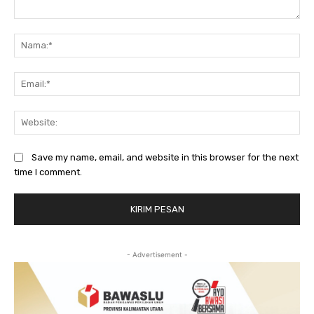
Komentar:
Na
Ema
Web
Save my name, email, and website in this browser for the next
time I comment.
- Advertisement -