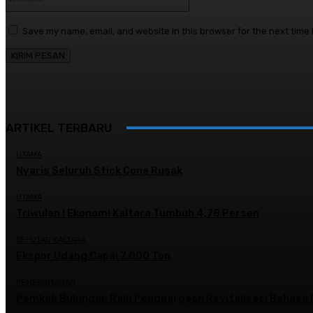
Save my name, email, and website in this browser for the next time
ARTIKEL TERBARU
UTAMA
Nyaris Seluruh Stick Cone Rusak
UTAMA
Triwulan I Ekonomi Kaltara Tumbuh 4,78 Persen
SEPUTAR KALTARA
Ekspor Udang Capai 7.000 Ton
PEMERINTAHAN
Pemkab Bulungan Raih Penghargaan Revitalisasi Bahasa 