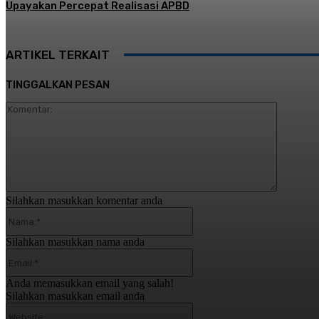
Upayakan Percepat Realisasi APBD
ARTIKEL TERKAIT
TINGGALKAN PESAN
Komentar
Silahkan masukkan komentar anda
Nama:*
Silahkan masukkan nama anda
Email:*
Anda memasukkan email yang salah!
Silahkan masukkan email anda
Website: