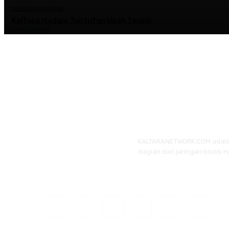
SEPUTAR KALTARA
Kaltara Hadapi Tuntutan Upah Tinggi
Selengkapnya
KALTARANETWORK.COM adalah p
bagian dari jaringan bisnis