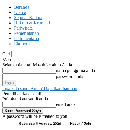
Beranda
Utama
Seputar Kaltara
Hukum & Kriminal
Pariwisata
Pemerintahan
Parlementaria
Ekonomi
Cari
Masuk
Selamat datang! Masuk ke akun Anda
nama pengguna anda
password anda
lupa kata sandi Anda? Dapatkan bantuan
Pemulihan kata sandi
Pulihkan kata sandi anda
email anda
A password will be e-mailed to you.
Saturday, 8 August, 2026
Masuk / Join