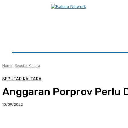
Beranda
Utama
Seputar Kaltara
Hukum & K
Home
Seputar Kaltara
SEPUTAR KALTARA
Anggaran Porprov Perlu 
10/09/2022
Facebook
Twitter
Pinterest
Whats