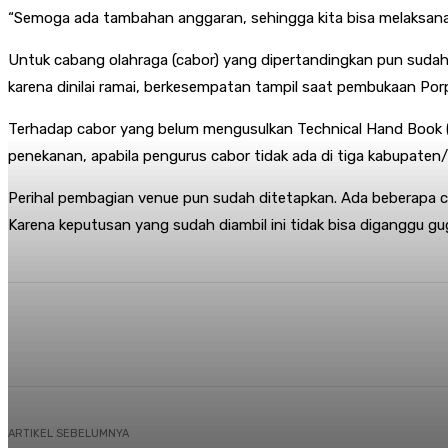
“Semoga ada tambahan anggaran, sehingga kita bisa melaksanakan
Untuk cabang olahraga (cabor) yang dipertandingkan pun sudah 
karena dinilai ramai, berkesempatan tampil saat pembukaan Porpro
Terhadap cabor yang belum mengusulkan Technical Hand Book (TH
penekanan, apabila pengurus cabor tidak ada di tiga kabupaten/
Perihal pembagian venue pun sudah ditetapkan. Ada beberapa c
Karena keputusan yang sudah diambil ini tidak bisa diganggu gu
Share
Facebook
Twitter
Pi
ARTIKEL SEBELUMNYA