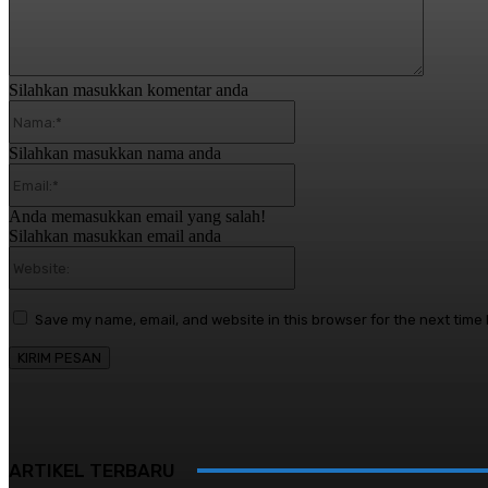
Silahkan masukkan komentar anda
Nama:*
Silahkan masukkan nama anda
Email:*
Anda memasukkan email yang salah!
Silahkan masukkan email anda
Website:
Save my name, email, and website in this browser for the next time
ARTIKEL TERBARU