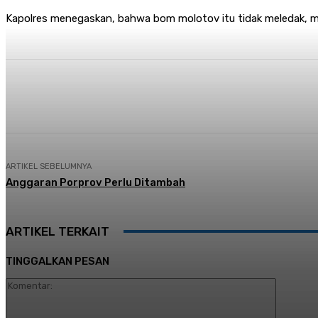
Kapolres menegaskan, bahwa bom molotov itu tidak meledak, me
Share
Facebook
Twitter
Pi
ARTIKEL SEBELUMNYA
Anggaran Porprov Perlu Ditambah
ARTIKEL TERKAIT
TINGGALKAN PESAN
Komentar