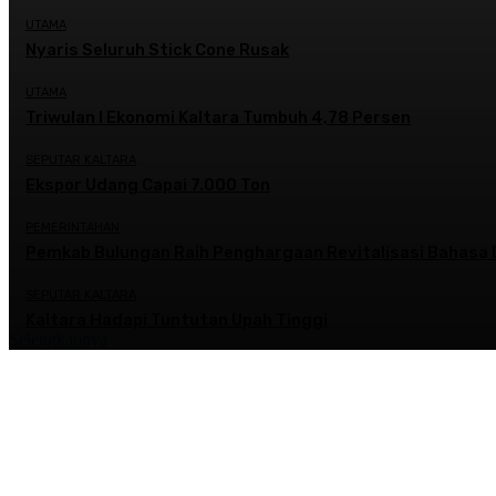
UTAMA
Nyaris Seluruh Stick Cone Rusak
UTAMA
Triwulan I Ekonomi Kaltara Tumbuh 4,78 Persen
SEPUTAR KALTARA
Ekspor Udang Capai 7.000 Ton
PEMERINTAHAN
Pemkab Bulungan Raih Penghargaan Revitalisasi Bahasa 
SEPUTAR KALTARA
Kaltara Hadapi Tuntutan Upah Tinggi
Selengkapnya