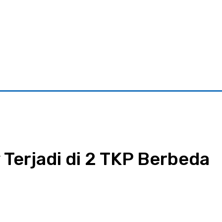
riminal
Pariwisata
Pemerintahan
Parlementaria
Ekono
Terjadi di 2 TKP Berbeda
App