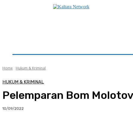
Beranda
Utama
Seputar Kaltara
Hukum & K
Home
Hukum & Kriminal
HUKUM & KRIMINAL
Pelemparan Bom Molotov 
10/09/2022
Facebook
Twitter
Pinterest
Whats