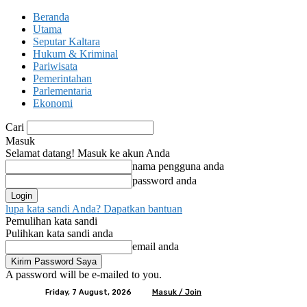
Beranda
Utama
Seputar Kaltara
Hukum & Kriminal
Pariwisata
Pemerintahan
Parlementaria
Ekonomi
Cari
Masuk
Selamat datang! Masuk ke akun Anda
nama pengguna anda
password anda
lupa kata sandi Anda? Dapatkan bantuan
Pemulihan kata sandi
Pulihkan kata sandi anda
email anda
A password will be e-mailed to you.
Friday, 7 August, 2026
Masuk / Join