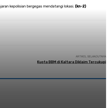
aran kepolisian bergegas mendatangi lokasi.
(kn-2)
ARTIKEL SELANJUTNYA
Kuota BBM di Kaltara Diklaim Tercukupi