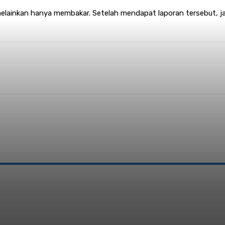
lainkan hanya membakar. Setelah mendapat laporan tersebut, jaj
nterest
WhatsApp
: