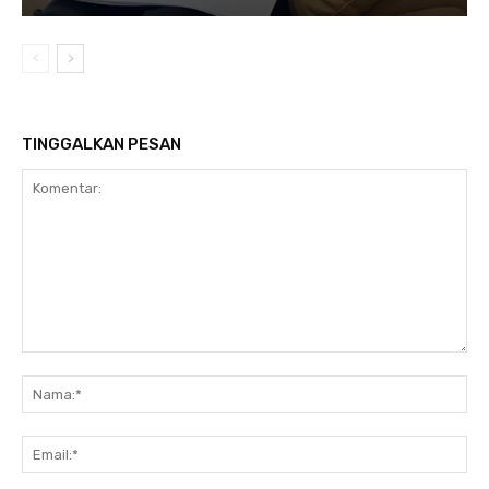
TINGGALKAN PESAN
Komentar:
Na
Ema