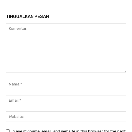
TINGGALKAN PESAN
Komentar:
Na
Ema
Web
Save my name, email, and website in this browser for the next