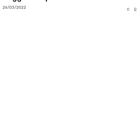
26/03/2022
0
0
Facebook
Twitter
Pinterest
Whats