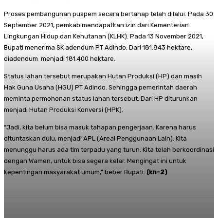
Proses pembangunan puspem secara bertahap telah dilalui. Pada 30
September 2021, pemkab mendapatkan izin dari Kementerian
Lingkungan Hidup dan Kehutanan (KLHK). Pada 13 November 2021,
Bupati menerima SK adendum PT Adindo. Dari 181.843 hektare,
diadendum menjadi 181.400 hektare.
Status lahan tersebut merupakan Hutan Produksi (HP) dan masih
Hak Guna Usaha (HGU) PT Adindo. Sehingga pemerintah daerah
meminta permohonan status lahan tersebut. Dari HP diturunkan
menjadi Hutan Produksi Konversi (HPK).
“Jadi, kita belum bisa masuk tahapan pengerjaan. Karena harus
dituntaskan dulu, menjadi APL (Areal Penggunaan Lain). Kita
menunggu harus ada tim terpadu yang turun. Kita telah berkoordinasi
dengan Wamen, untuk bisa segera kelar. Mengingat ini untuk
kepentingan masyarakat umum,” beber Bupati.
(kn-2)