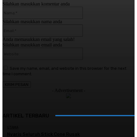
Silahkan masukkan komentar anda
Nama:*
Silahkan masukkan nama anda
Email:*
Anda memasukkan email yang salah!
Silahkan masukkan email anda
Website:
Save my name, email, and website in this browser for the next
time I comment.
- Advertisement -
ARTIKEL TERBARU
UTAMA
Nyaris Seluruh Stick Cone Rusak