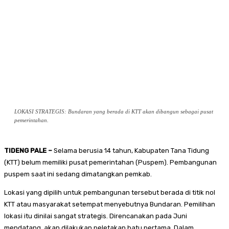
LOKASI STRATEGIS: Bundaran yang berada di KTT akan dibangun sebagai pusat
pemerintahan.
TIDENG PALE –
Selama berusia 14 tahun, Kabupaten Tana Tidung
(KTT) belum memiliki pusat pemerintahan (Puspem). Pembangunan
puspem saat ini sedang dimatangkan pemkab.
Lokasi yang dipilih untuk pembangunan tersebut berada di titik nol
KTT atau masyarakat setempat menyebutnya Bundaran. Pemilihan
lokasi itu dinilai sangat strategis. Direncanakan pada Juni
mendatang, akan dilakukan peletakan batu pertama. Dalam