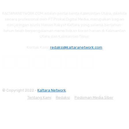
KALTARANETWORK.COM adalah portal berita Kalimantan Utara, dikelola
secara profesional oleh PT Prokal Digital Media, merupakan bagian
dari jaringan bisnis Harian Rakyat Kaltara yang selama bertahun-
tahun telah berpengalaman menerbitkan koran harian di Kalimantan
Utara dan Kalimantan Timur.
Kontak Kami:
redaksi@kaltaranetwork.com
© Copyright 2022 -
Kaltara Network
Tentang Kami
Redaksi
Pedoman Media Siber