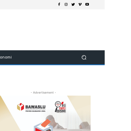
konomi
- Advertisement -