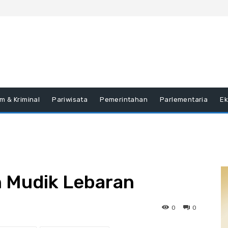
m & Kriminal
Pariwisata
Pemerintahan
Parlementaria
E
 Mudik Lebaran
0
0