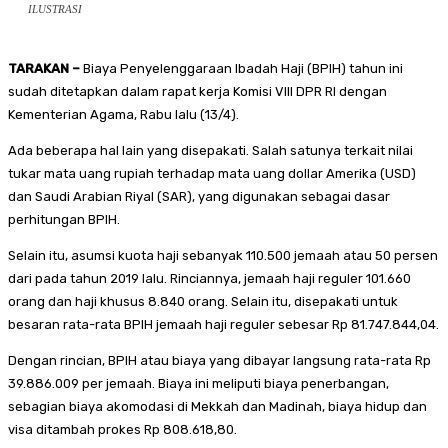
ILUSTRASI
TARAKAN –
Biaya Penyelenggaraan Ibadah Haji (BPIH) tahun ini
sudah ditetapkan dalam rapat kerja Komisi VIII DPR RI dengan
Kementerian Agama, Rabu lalu (13/4).
Ada beberapa hal lain yang disepakati. Salah satunya terkait nilai
tukar mata uang rupiah terhadap mata uang dollar Amerika (USD)
dan Saudi Arabian Riyal (SAR), yang digunakan sebagai dasar
perhitungan BPIH.
Selain itu, asumsi kuota haji sebanyak 110.500 jemaah atau 50 persen
dari pada tahun 2019 lalu. Rinciannya, jemaah haji reguler 101.660
orang dan haji khusus 8.840 orang. Selain itu, disepakati untuk
besaran rata-rata BPIH jemaah haji reguler sebesar Rp 81.747.844,04.
Dengan rincian, BPIH atau biaya yang dibayar langsung rata-rata Rp
39.886.009 per jemaah. Biaya ini meliputi biaya penerbangan,
sebagian biaya akomodasi di Mekkah dan Madinah, biaya hidup dan
visa ditambah prokes Rp 808.618,80.