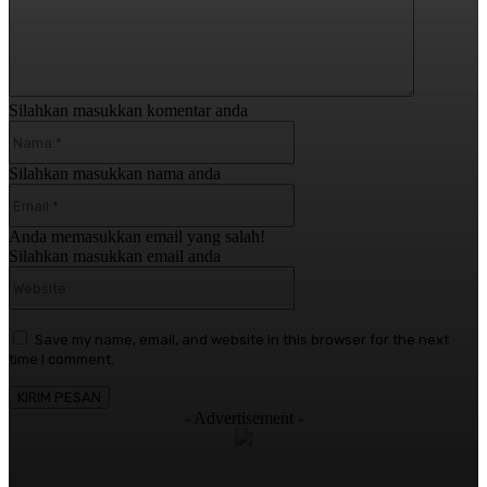
Silahkan masukkan komentar anda
Nama:*
Silahkan masukkan nama anda
Email:*
Anda memasukkan email yang salah!
Silahkan masukkan email anda
Website:
Save my name, email, and website in this browser for the next
time I comment.
- Advertisement -