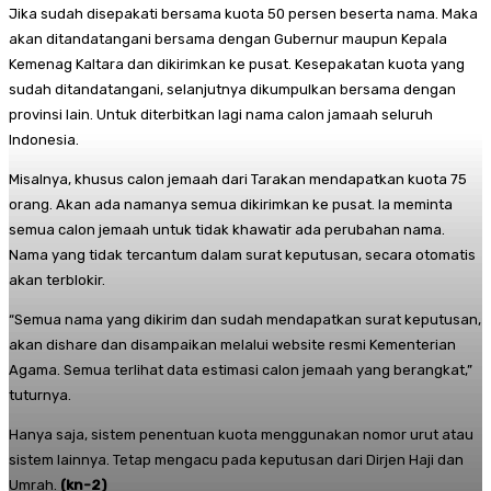
Jika sudah disepakati bersama kuota 50 persen beserta nama. Maka
akan ditandatangani bersama dengan Gubernur maupun Kepala
Kemenag Kaltara dan dikirimkan ke pusat. Kesepakatan kuota yang
sudah ditandatangani, selanjutnya dikumpulkan bersama dengan
provinsi lain. Untuk diterbitkan lagi nama calon jamaah seluruh
Indonesia.
Misalnya, khusus calon jemaah dari Tarakan mendapatkan kuota 75
orang. Akan ada namanya semua dikirimkan ke pusat. Ia meminta
semua calon jemaah untuk tidak khawatir ada perubahan nama.
Nama yang tidak tercantum dalam surat keputusan, secara otomatis
akan terblokir.
“Semua nama yang dikirim dan sudah mendapatkan surat keputusan,
akan dishare dan disampaikan melalui website resmi Kementerian
Agama. Semua terlihat data estimasi calon jemaah yang berangkat,”
tuturnya.
Hanya saja, sistem penentuan kuota menggunakan nomor urut atau
sistem lainnya. Tetap mengacu pada keputusan dari Dirjen Haji dan
Umrah.
(kn-2)