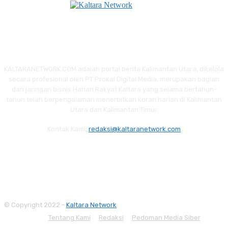
KALTARANETWORK.COM adalah portal berita Kalimantan Utara, dikelola
secara profesional oleh PT Prokal Digital Media, merupakan bagian
dari jaringan bisnis Harian Rakyat Kaltara yang selama bertahun-
tahun telah berpengalaman menerbitkan koran harian di Kalimantan
Utara dan Kalimantan Timur.
Kontak Kami:
redaksi@kaltaranetwork.com
© Copyright 2022 -
Kaltara Network
Tentang Kami
Redaksi
Pedoman Media Siber