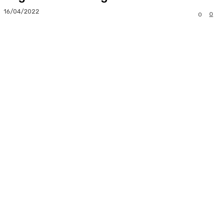
16/04/2022
0
0
Facebook
Twitter
Pinterest
Whats