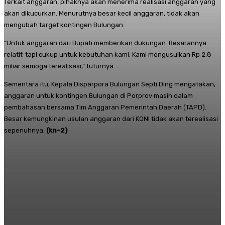
Terkait anggaran, pihaknya akan menerima realisasi anggaran yang
akan dikucurkan. Menurutnya besar kecil anggaran, tidak akan
mengubah target kontingen Bulungan.
“Untuk anggaran dari Bupati memberikan dukungan. Besarannya
relatif, tapi cukup untuk kebutuhan kami. Kami mengusulkan Rp 2,8
miliar semoga terealisasi,” tuturnya.
Sementara itu, Kepala Disparpora Bulungan Septi Ding mengatakan,
anggaran untuk kontingen Bulungan di Porprov masih dalam
pembahasan bersama Tim Anggaran Pemerintah Daerah (TAPD).
Besar kemungkinan usulan anggaran dari KONI tidak akan terealisasi
sepenuhnya.
(kn-2
)
Facebook
Twitter
Pinterest
Whats