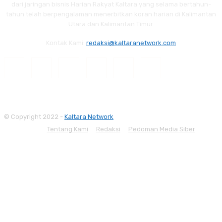
dari jaringan bisnis Harian Rakyat Kaltara yang selama bertahun-
tahun telah berpengalaman menerbitkan koran harian di Kalimantan
Utara dan Kalimantan Timur.
Kontak Kami:
redaksi@kaltaranetwork.com
© Copyright 2022 -
Kaltara Network
Tentang Kami
Redaksi
Pedoman Media Siber