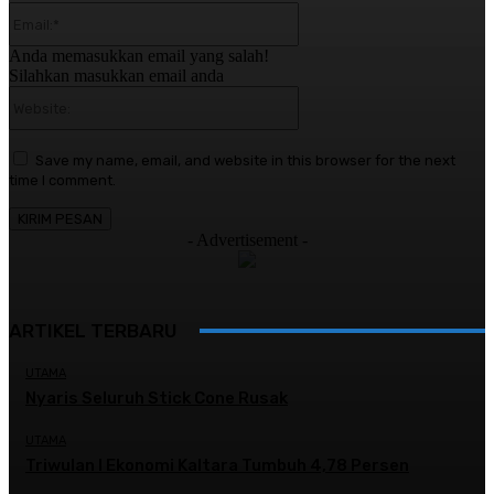
Email:*
Anda memasukkan email yang salah!
Silahkan masukkan email anda
Website:
Save my name, email, and website in this browser for the next
time I comment.
- Advertisement -
ARTIKEL TERBARU
UTAMA
Nyaris Seluruh Stick Cone Rusak
UTAMA
Triwulan I Ekonomi Kaltara Tumbuh 4,78 Persen