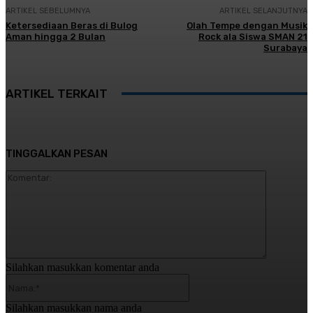
ARTIKEL SEBELUMNYA
ARTIKEL SELANJUTNYA
Ketersediaan Beras di Bulog
Olah Tempe dengan Musik
Aman hingga 2 Bulan
Rock ala Siswa SMAN 21
Surabaya
ARTIKEL TERKAIT
TINGGALKAN PESAN
Komentar:
Silahkan masukkan komentar anda
Nama:*
Silahkan masukkan nama anda