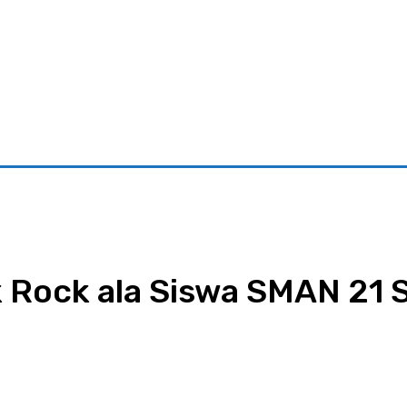
riminal
Pariwisata
Pemerintahan
Parlementaria
Ekono
 Rock ala Siswa SMAN 21 
App