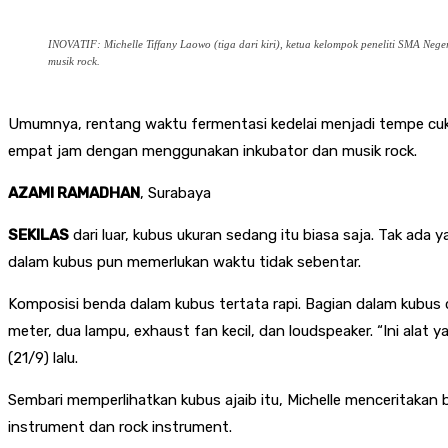
INOVATIF: Michelle Tiffany Laowo (tiga dari kiri), ketua kelompok peneliti SMA N
musik rock.
Umumnya, rentang waktu fermentasi kedelai menjadi tempe cukup
empat jam dengan menggunakan inkubator dan musik rock.
AZAMI RAMADHAN
, Surabaya
SEKILAS
dari luar, kubus ukuran sedang itu biasa saja. Tak ad
dalam kubus pun memerlukan waktu tidak sebentar.
Komposisi benda dalam kubus tertata rapi. Bagian dalam kubus d
meter, dua lampu, exhaust fan kecil, dan loudspeaker. “Ini alat
(21/9) lalu.
Sembari memperlihatkan kubus ajaib itu, Michelle menceritakan
instrument dan rock instrument.