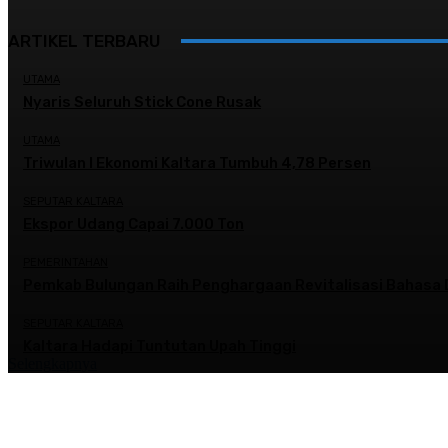
ARTIKEL TERBARU
UTAMA
Nyaris Seluruh Stick Cone Rusak
UTAMA
Triwulan I Ekonomi Kaltara Tumbuh 4,78 Persen
SEPUTAR KALTARA
Ekspor Udang Capai 7.000 Ton
PEMERINTAHAN
Pemkab Bulungan Raih Penghargaan Revitalisasi Bahasa 
SEPUTAR KALTARA
Kaltara Hadapi Tuntutan Upah Tinggi
Selengkapnya