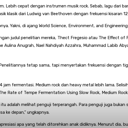
am. Lebih cepat dengan instrumen musik rock. Sebab, lagu dari ban
sik klasik dari Ludwig van Beethoven dengan frekuensi kisaran 1
kapnya. Yakni, di ajang World Science, Environment, and Engineer
 dengan judul penelitian mereka, Thect Fregesio atau The Effect
ne Aulina Anugrah, Nael Nahdiyah Azzahra, Muhammad Labib Abya
. Penelitiannya tetap sama, tapi menyertakan frekuensi dengan ti
 4 jam fermentasi. Medium rock dan heavy metal lebih lama. Selisih 
on The Rate of Tempe Fermentation Using Slow Rock, Medium Rock
u adalah melihat penguji terperangah. Para penguji juga bukan 
bisa ke depan,” ungkapnya.
esiasi apa yang telah ditorehkan anak didiknya. Menurut dia, bu