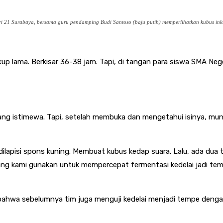
egeri 21 Surabaya, bersama guru pendamping Budi Santoso (baju putih) memperlihatkan kubus 
 lama. Berkisar 36-38 jam. Tapi, di tangan para siswa SMA Nege
a yang istimewa. Tapi, setelah membuka dan mengetahui isinya, 
ilapisi spons kuning. Membuat kubus kedap suara. Lalu, ada dua t
 yang kami gunakan untuk mempercepat fermentasi kedelai jadi tem
 bahwa sebelumnya tim juga menguji kedelai menjadi tempe denga