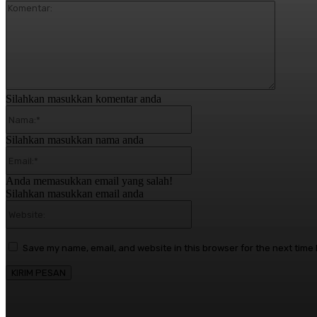
Komentar
Silahkan masukkan komentar anda
Nama:*
Silahkan masukkan nama anda
Email:*
Anda memasukkan email yang salah!
Silahkan masukkan email anda
Website:
Save my name, email, and website in this browser for the next time