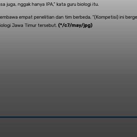
sa juga, nggak hanya IPA,” kata guru biologi itu.
membawa empat penelitian dan tim berbeda. “(Kompetisi) ini berg
ologi Jawa Timur tersebut.
(*/c7/may/jpg)
nterest
WhatsApp