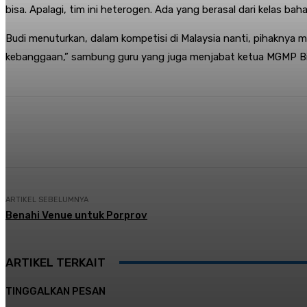
bisa. Apalagi, tim ini heterogen. Ada yang berasal dari kelas baha
Budi menuturkan, dalam kompetisi di Malaysia nanti, pihaknya 
kebanggaan,” sambung guru yang juga menjabat ketua MGMP Bi
Share
Facebook
Twitter
Pi
ARTIKEL SEBELUMNYA
Benahi Venue untuk Porprov
ARTIKEL TERKAIT
TINGGALKAN PESAN