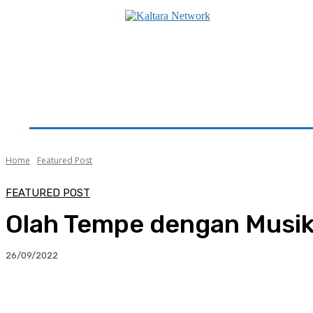
Beranda
Utama
Seputar Kaltara
Hukum & K
Home
Featured Post
FEATURED POST
Olah Tempe dengan Musik
26/09/2022
Facebook
Twitter
Pinterest
Whats