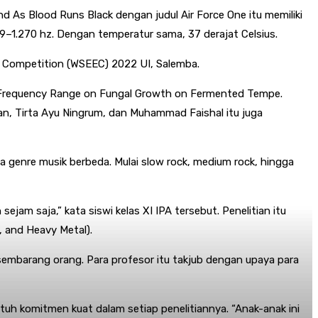
d As Blood Runs Black dengan judul Air Force One itu memiliki
29–1.270 hz. Dengan temperatur sama, 37 derajat Celsius.
ing Competition (WSEEC) 2022 UI, Salemba.
 of Frequency Range on Fungal Growth on Fermented Tempe.
n, Tirta Ayu Ningrum, dan Muhammad Faishal itu juga
ga genre musik berbeda. Mulai slow rock, medium rock, hingga
sejam saja,” kata siswi kelas XI IPA tersebut. Penelitian itu
, and Heavy Metal).
sembarang orang. Para profesor itu takjub dengan upaya para
tuh komitmen kuat dalam setiap penelitiannya. “Anak-anak ini