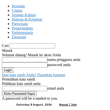
Beranda
Utama
Seputar Kaltara
Hukum & Kriminal
Pariwisata
Pemerintahan
Parlementaria
Ekonomi
Cari
Masuk
Selamat datang! Masuk ke akun Anda
nama pengguna anda
password anda
lupa kata sandi Anda? Dapatkan bantuan
Pemulihan kata sandi
Pulihkan kata sandi anda
email anda
A password will be e-mailed to you.
Saturday, 8 August, 2026
Masuk / Join