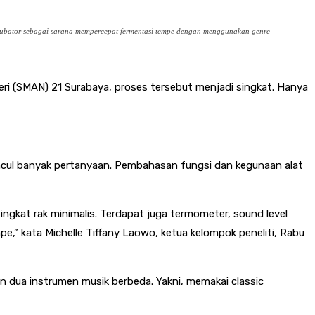
inkubator sebagai sarana mempercepat fermentasi tempe dengan menggunakan genre
ri (SMAN) 21 Surabaya, proses tersebut menjadi singkat. Hanya
muncul banyak pertanyaan. Pembahasan fungsi dan kegunaan alat
ingkat rak minimalis. Terdapat juga termometer, sound level
pe,” kata Michelle Tiffany Laowo, ketua kelompok peneliti, Rabu
n dua instrumen musik berbeda. Yakni, memakai classic