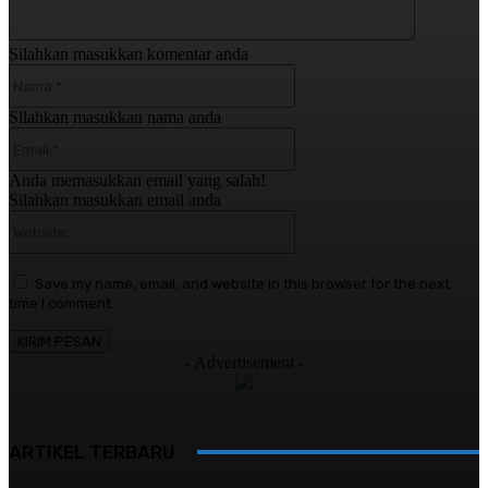
Silahkan masukkan komentar anda
Nama:*
Silahkan masukkan nama anda
Email:*
Anda memasukkan email yang salah!
Silahkan masukkan email anda
Website:
Save my name, email, and website in this browser for the next
time I comment.
- Advertisement -
ARTIKEL TERBARU