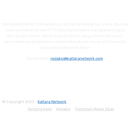
KALTARANETWORK.COM adalah portal berita Kalimantan Utara, dikelola
secara profesional oleh PT Prokal Digital Media, merupakan bagian
dari jaringan bisnis Harian Rakyat Kaltara yang selama bertahun-
tahun telah berpengalaman menerbitkan koran harian di Kalimantan
Utara dan Kalimantan Timur.
Kontak Kami:
redaksi@kaltaranetwork.com
© Copyright 2022 -
Kaltara Network
Tentang Kami
Redaksi
Pedoman Media Siber