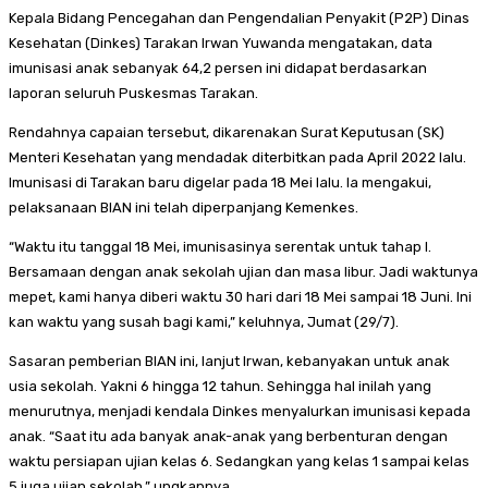
Kepala Bidang Pencegahan dan Pengendalian Penyakit (P2P) Dinas
Kesehatan (Dinkes) Tarakan Irwan Yuwanda mengatakan, data
imunisasi anak sebanyak 64,2 persen ini didapat berdasarkan
laporan seluruh Puskesmas Tarakan.
Rendahnya capaian tersebut, dikarenakan Surat Keputusan (SK)
Menteri Kesehatan yang mendadak diterbitkan pada April 2022 lalu.
Imunisasi di Tarakan baru digelar pada 18 Mei lalu. Ia mengakui,
pelaksanaan BIAN ini telah diperpanjang Kemenkes.
“Waktu itu tanggal 18 Mei, imunisasinya serentak untuk tahap I.
Bersamaan dengan anak sekolah ujian dan masa libur. Jadi waktunya
mepet, kami hanya diberi waktu 30 hari dari 18 Mei sampai 18 Juni. Ini
kan waktu yang susah bagi kami,” keluhnya, Jumat (29/7).
Sasaran pemberian BIAN ini, lanjut Irwan, kebanyakan untuk anak
usia sekolah. Yakni 6 hingga 12 tahun. Sehingga hal inilah yang
menurutnya, menjadi kendala Dinkes menyalurkan imunisasi kepada
anak. “Saat itu ada banyak anak-anak yang berbenturan dengan
waktu persiapan ujian kelas 6. Sedangkan yang kelas 1 sampai kelas
5 juga ujian sekolah,” ungkapnya.