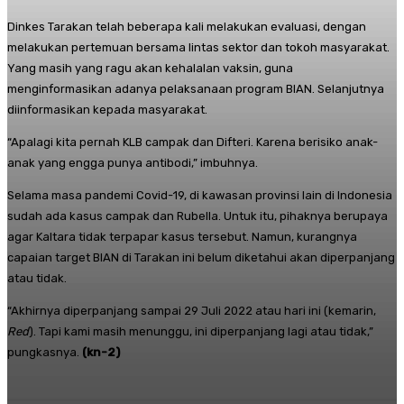
Dinkes Tarakan telah beberapa kali melakukan evaluasi, dengan
melakukan pertemuan bersama lintas sektor dan tokoh masyarakat.
Yang masih yang ragu akan kehalalan vaksin, guna
menginformasikan adanya pelaksanaan program BIAN. Selanjutnya
diinformasikan kepada masyarakat.
“Apalagi kita pernah KLB campak dan Difteri. Karena berisiko anak-
anak yang engga punya antibodi,” imbuhnya.
Selama masa pandemi Covid-19, di kawasan provinsi lain di Indonesia
sudah ada kasus campak dan Rubella. Untuk itu, pihaknya berupaya
agar Kaltara tidak terpapar kasus tersebut. Namun, kurangnya
capaian target BIAN di Tarakan ini belum diketahui akan diperpanjang
atau tidak.
“Akhirnya diperpanjang sampai 29 Juli 2022 atau hari ini (kemarin,
Red
). Tapi kami masih menunggu, ini diperpanjang lagi atau tidak,”
pungkasnya.
(kn-2)