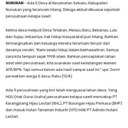
NUNUKAN
– Ada 5 Desa di Kecamatan Sebuku, Kabupaten
Nunukan yang terancam hilang. Diduga akibat dikuasai sejumlah
perusahaan kelapa sawit.
Kelima desa meliputi Desa Tetaban, Melasu Baru, Bebanas, Lulu
dan Sujau. Imbasnya, hak hidup masyarakat pun hilang. Bahkan,
termarginalkan dan keluarga mereka terancam terusir dari
desanya sendiri. “Kami selalu hidup dalam kekhawatiran. Semua
cara kita tempuh sejak 1998 silam. Bahkan pencaplokan lahan
adat oleh perusahaan, kita suarakan saat kedatangan Wamen
ATR/BPN. Tapi semua belum ada hasil sampai saat ini,” ujar Jonni
perwakilan warga 5 desa, Rabu (13/4).
Ada 3 perusahaan yang kini telah menguasai lahan desa. Yang
HGU (Hak Guna Usaha) perusahaan kelapa sawit mencakup PT
Karangjoang Hijau Lestari (KHL), PT Bulungan Hijau Perkasa (BHP)
dan masuk Hutan Tanaman Industri (HTI) milik PT Adindo Hutani
Lestari.