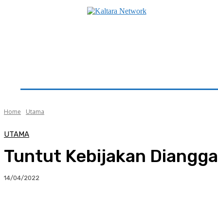
Beranda
Utama
Seputar Kaltara
Hukum & K
Home
Utama
UTAMA
Tuntut Kebijakan Diangga
14/04/2022
Facebook
Twitter
Pinterest
Whats