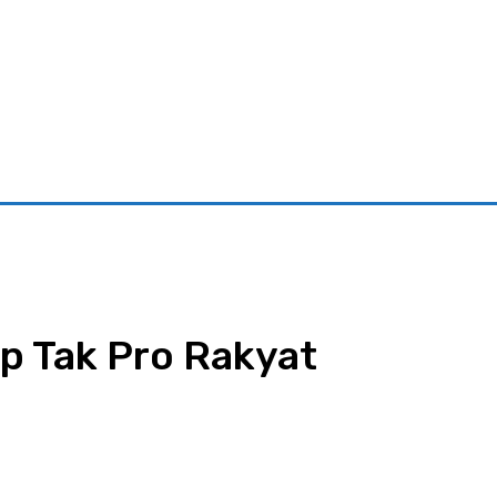
riminal
Pariwisata
Pemerintahan
Parlementaria
Ekono
p Tak Pro Rakyat
App