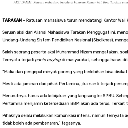
AKSI DAMAI: Ratusan mahasiswa berada di halaman Kantor Wali Kota Tarakan untu
TARAKAN –
Ratusan mahasiswa turun mendatangi Kantor Wali Kot
Seruan aksi dari Aliansi Mahasiswa Tarakan Menggugat ini, men
Undang-Undang Sistem Pendidikan Nasional (Sisdiknas), mengeca
Salah seorang peserta aksi Muhammad Nizam mengatakan, soal mi
Ternyata terjadi
panic buying
di masyarakat, sehingga harus dit
“Mafia dan pengepul minyak goreng yang berlebihan bisa disika
Mesti ada jaminan dari pihak Pertamina, jika nanti terjadi pe
Menurutnya, harus ada kebijakan yang langsung ke SPBU. Sehin
Pertamina menjamin ketersediaan BBM akan ada terus. Terkait ti
Pihaknya selalu melakukan komunikasi intens, namun ternyata ad
tidak boleh ada pembenaran,” tegasnya.