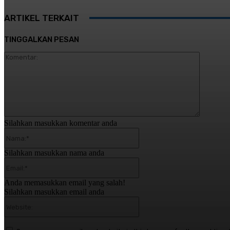
ARTIKEL TERKAIT
TINGGALKAN PESAN
Komentar
Silahkan masukkan komentar anda
Nama:*
Silahkan masukkan nama anda
Email:*
Anda memasukkan email yang salah!
Silahkan masukkan email anda
Website: