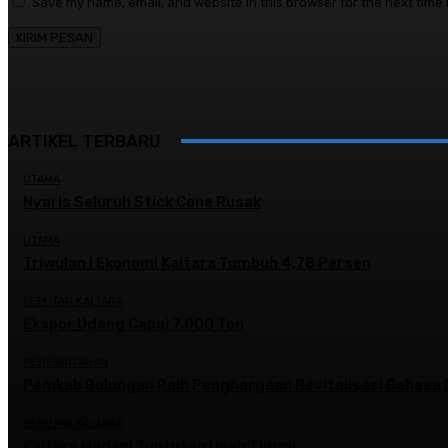
Save my name, email, and website in this browser for the next time
ARTIKEL TERBARU
UTAMA
Nyaris Seluruh Stick Cone Rusak
UTAMA
Triwulan I Ekonomi Kaltara Tumbuh 4,78 Persen
SEPUTAR KALTARA
Ekspor Udang Capai 7.000 Ton
PEMERINTAHAN
Pemkab Bulungan Raih Penghargaan Revitalisasi Bahasa 
SEPUTAR KALTARA
Kaltara Hadapi Tuntutan Upah Tinggi