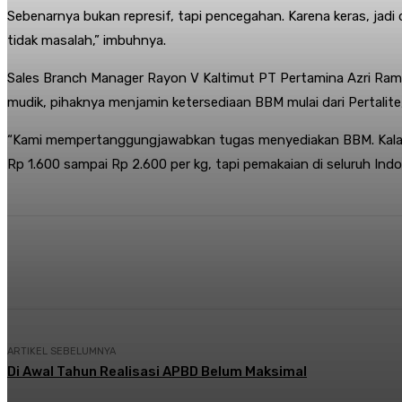
Sebenarnya bukan represif, tapi pencegahan. Karena keras, jadi
tidak masalah,” imbuhnya.
Sales Branch Manager Rayon V Kaltimut PT Pertamina Azri Rama
mudik, pihaknya menjamin ketersediaan BBM mulai dari Pertalit
“Kami mempertanggungjawabkan tugas menyediakan BBM. Kalau ken
Rp 1.600 sampai Rp 2.600 per kg, tapi pemakaian di seluruh Ind
Share
Facebook
Twitter
Pi
ARTIKEL SEBELUMNYA
Di Awal Tahun Realisasi APBD Belum Maksimal