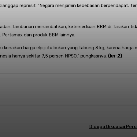
 dianggap represif. “Negara menjamin kebebasan berpendapat, term
dan Tambunan menambahkan, ketersediaan BBM di Tarakan tidak te
e, Pertamax dan produk BBM lainnya.
aikan harga elpiji itu bukan yang tabung 3 kg, karena harga ma
onesia hanya sekitar 7,5 persen NPSO,” pungkasnya.
(kn-2)
nterest
WhatsApp
Diduga Dikuasai Peru