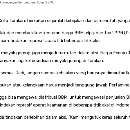
k menyampaikan tuntutan, Rabu (13/4).
a Tarakan, berkaitan sejumlah kebijakan dari pemerintah yang di
olak dan membatalkan kenaikan harga BBM, elpiji dan tarif PPN (P
m tindakan represif aparat di beberapa titik aksi.
nyak goreng juga menjadi tuntutan dalam aksi. Harga Eceran Ter
anyakan lagi ketersediaan minyak goreng di Tarakan.
t semua. Jadi, jangan sampai kebijakan yang harusnya dimanfaat
numpukan atau kelangkaan harus menjadi tanggung jawab Pertamin
gga bisa mengawal distribusi BBM, untuk mengawasi penjualan B
ndakan represif aparat keamanan di beberapa titik aksi di Indon
a tindakan berlebihan dalam aksi. “Kami mengutuk keras seluruh 