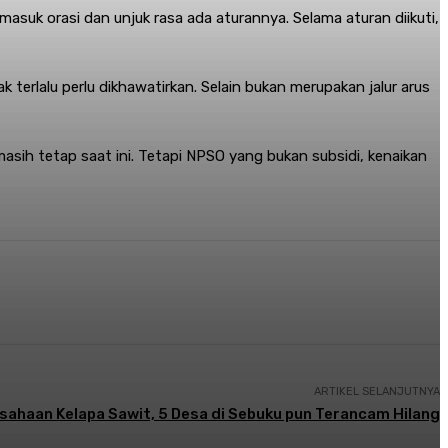
asuk orasi dan unjuk rasa ada aturannya. Selama aturan diikuti,
rlalu perlu dikhawatirkan. Selain bukan merupakan jalur arus
sih tetap saat ini. Tetapi NPSO yang bukan subsidi, kenaikan
ARTIKEL SELANJUTNYA
sahaan Kelapa Sawit, 5 Desa di Sebuku pun Terancam Hilang