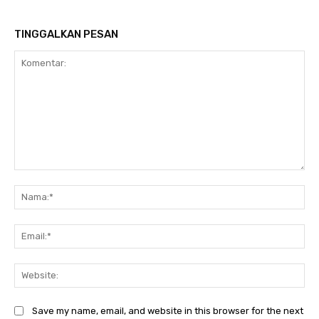
TINGGALKAN PESAN
Komentar:
Na
Ema
Web
Save my name, email, and website in this browser for the next