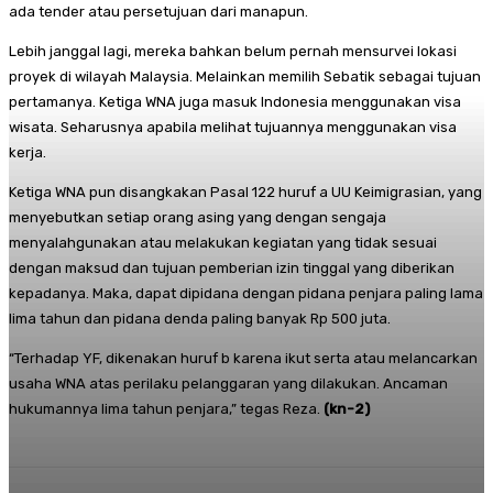
ada tender atau persetujuan dari manapun.
Lebih janggal lagi, mereka bahkan belum pernah mensurvei lokasi
proyek di wilayah Malaysia. Melainkan memilih Sebatik sebagai tujuan
pertamanya. Ketiga WNA juga masuk Indonesia menggunakan visa
wisata. Seharusnya apabila melihat tujuannya menggunakan visa
kerja.
Ketiga WNA pun disangkakan Pasal 122 huruf a UU Keimigrasian, yang
menyebutkan setiap orang asing yang dengan sengaja
menyalahgunakan atau melakukan kegiatan yang tidak sesuai
dengan maksud dan tujuan pemberian izin tinggal yang diberikan
kepadanya. Maka, dapat dipidana dengan pidana penjara paling lama
lima tahun dan pidana denda paling banyak Rp 500 juta.
“Terhadap YF, dikenakan huruf b karena ikut serta atau melancarkan
usaha WNA atas perilaku pelanggaran yang dilakukan. Ancaman
hukumannya lima tahun penjara,” tegas Reza.
(kn-2)