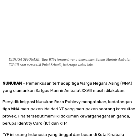
DIDUGA SPIONASE: Tiga WNA (oranye) yang diamankan Satgas Marinir Ambalat
XXVIII saat memasuki Pulai Sebatik, beberapa waktu lalu.
NUNUKAN
– Pemeriksaan terhadap tiga Warga Negara Asing (WNA)
yang diamankan Satgas Marinir Ambalat XXVIII masih dilakukan.
Penyidik Imigrasi Nunukan Reza Pahlevy mengatakan, kedatangan
tiga WNA merupakan ide dari YF yang merupakan seorang konsultan
proyek. Pria tersebut memiliki dokumen kewarganegaraan ganda,
berupa Identity Card (IC) dan KTP.
“YF ini orang Indonesia yang tinggal dan besar di Kota Kinabalu