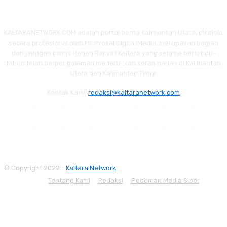
KALTARANETWORK.COM adalah portal berita Kalimantan Utara, dikelola
secara profesional oleh PT Prokal Digital Media, merupakan bagian
dari jaringan bisnis Harian Rakyat Kaltara yang selama bertahun-
tahun telah berpengalaman menerbitkan koran harian di Kalimantan
Utara dan Kalimantan Timur.
Kontak Kami:
redaksi@kaltaranetwork.com
© Copyright 2022 -
Kaltara Network
Tentang Kami
Redaksi
Pedoman Media Siber