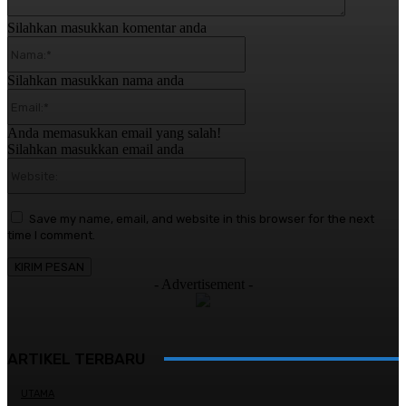
Silahkan masukkan komentar anda
Nama:*
Silahkan masukkan nama anda
Email:*
Anda memasukkan email yang salah!
Silahkan masukkan email anda
Website:
Save my name, email, and website in this browser for the next
time I comment.
- Advertisement -
ARTIKEL TERBARU
UTAMA