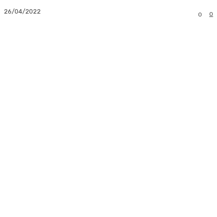
26/04/2022
0
0
Facebook
Twitter
Pinterest
Whats