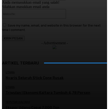
Anda memasukkan email yang salah!
Silahkan masukkan email anda
Website:
Save my name, email, and website in this browser for the next
time I comment.
- Advertisement -
ARTIKEL TERBARU
UTAMA
Nyaris Seluruh Stick Cone Rusak
UTAMA
Triwulan I Ekonomi Kaltara Tumbuh 4,78 Persen
SEPUTAR KALTARA
Ekspor Udang Capai 7.000 Ton