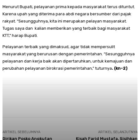
Menurut Bupati, pelayanan prima kepada masyarakat terus dituntut.
Karena upah yang diterima para abdi negara bersumber dari pajak
rakyat. “Sesungguhnya, kita ini merupakan pelayan masyarakat.
Tugas saya dan kalian memberikan yang terbaik bagi masyarakat
KTT,” harap Bupati.
Pelayanan terbaik yang dimaksud, agar tidak mempersulit
masyarakat yang berurusan dengan pemerintahan. “Sesungguhnya
pelayanan dan kerja baik akan dipertaruhkan, untuk kemajuan dan
perubahan pelayanan birokrasi pemerintahan,” tuturnya
. (kn-2)
Facebook
Twitter
Pinterest
Whats
ARTIKEL SEBELUMNYA
ARTIKEL SELANJUTNYA
Dirikan Posko Angkutan
Kisah Farid Mustafa, Sisihkan