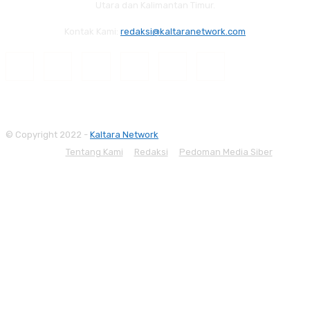
Utara dan Kalimantan Timur.
Kontak Kami:
redaksi@kaltaranetwork.com
© Copyright 2022 -
Kaltara Network
Tentang Kami
Redaksi
Pedoman Media Siber