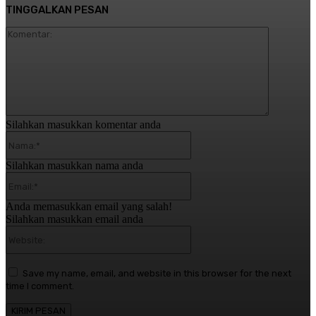
TINGGALKAN PESAN
Komentar:
Silahkan masukkan komentar anda
Nama:*
Silahkan masukkan nama anda
Email:*
Anda memasukkan email yang salah!
Silahkan masukkan email anda
Website:
Save my name, email, and website in this browser for the next
time I comment.