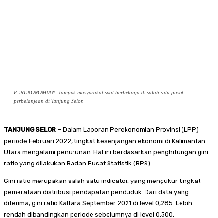
PEREKONOMIAN: Tampak masyarakat saat berbelanja di salah satu pusat
perbelanjaan di Tanjung Selor.
TANJUNG SELOR –
Dalam Laporan Perekonomian Provinsi (LPP)
periode Februari 2022, tingkat kesenjangan ekonomi di Kalimantan
Utara mengalami penurunan. Hal ini berdasarkan penghitungan gini
ratio yang dilakukan Badan Pusat Statistik (BPS).
Gini ratio merupakan salah satu indicator, yang mengukur tingkat
pemerataan distribusi pendapatan penduduk. Dari data yang
diterima, gini ratio Kaltara September 2021 di level 0,285. Lebih
rendah dibandingkan periode sebelumnya di level 0,300.