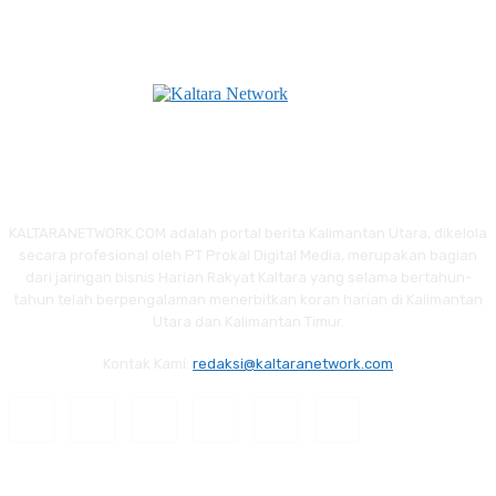
KALTARANETWORK.COM adalah portal berita Kalimantan Utara, dikelola
secara profesional oleh PT Prokal Digital Media, merupakan bagian
dari jaringan bisnis Harian Rakyat Kaltara yang selama bertahun-
tahun telah berpengalaman menerbitkan koran harian di Kalimantan
Utara dan Kalimantan Timur.
Kontak Kami:
redaksi@kaltaranetwork.com