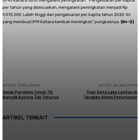
(IPM) Kaltara turut mengalami peningkatan. “Pengeluaran per kapita
per tahun yang disesuaikan, mengalami peningkatan menjadi Rp
9.075.000. Lebih tinggi dari pengeluaran per kapita tahun 2020. Ini
yang membuat IPM Kaltara kembali meningkat,” pungkasnya.
(kn-2)
Facebook
Twitter
Pinterest
Whats
ARTIKEL SEBELUMNYA
ARTIKEL SELANJUTNYA
Sejak Pandemi Covid-19,
Tren Data Laka Lantas di
Banyak Kucing Tak Terurus
Tarakan Alami Penurunan
ARTIKEL TERKAIT