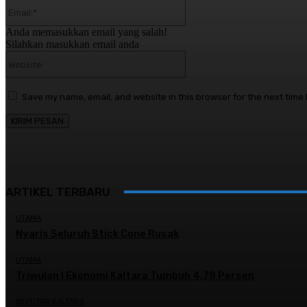
Email:*
Anda memasukkan email yang salah!
Silahkan masukkan email anda
Website:
Save my name, email, and website in this browser for the next time
ARTIKEL TERBARU
UTAMA
Nyaris Seluruh Stick Cone Rusak
UTAMA
Triwulan I Ekonomi Kaltara Tumbuh 4,78 Persen
SEPUTAR KALTARA