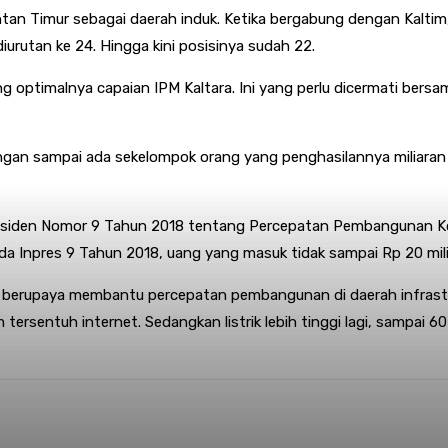
antan Timur sebagai daerah induk. Ketika bergabung dengan Kaltim
urutan ke 24. Hingga kini posisinya sudah 22.
g optimalnya capaian IPM Kaltara. Ini yang perlu dicermati bersam
Jangan sampai ada sekelompok orang yang penghasilannya miliaran 
esiden Nomor 9 Tahun 2018 tentang Percepatan Pembangunan Kot
a Inpres 9 Tahun 2018, uang yang masuk tidak sampai Rp 20 mili
n berupaya membantu percepatan pembangunan di daerah infrastrukt
 tersentuh internet. Sedangkan listrik lebih tinggi lagi, sampai 6
nterest
WhatsApp