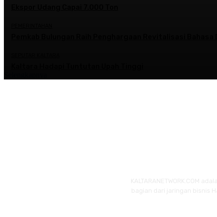
Ekspor Udang Capai 7.000 Ton
PEMERINTAHAN
Pemkab Bulungan Raih Penghargaan Revitalisasi Bahasa 
SEPUTAR KALTARA
Kaltara Hadapi Tuntutan Upah Tinggi
Selengkapnya
KALTARANETWORK.COM adalah p
bagian dari jaringan bisnis