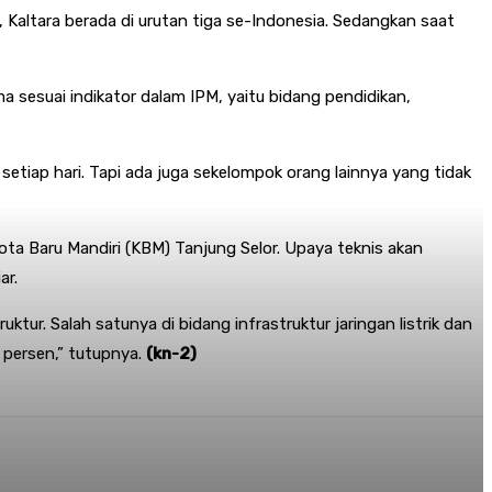
, Kaltara berada di urutan tiga se-Indonesia. Sedangkan saat
a sesuai indikator dalam IPM, yaitu bidang pendidikan,
setiap hari. Tapi ada juga sekelompok orang lainnya yang tidak
a Baru Mandiri (KBM) Tanjung Selor. Upaya teknis akan
ar.
ur. Salah satunya di bidang infrastruktur jaringan listrik dan
0 persen,” tutupnya.
(kn-2)