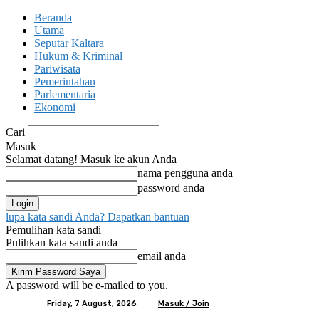
Beranda
Utama
Seputar Kaltara
Hukum & Kriminal
Pariwisata
Pemerintahan
Parlementaria
Ekonomi
Cari
Masuk
Selamat datang! Masuk ke akun Anda
nama pengguna anda
password anda
lupa kata sandi Anda? Dapatkan bantuan
Pemulihan kata sandi
Pulihkan kata sandi anda
email anda
A password will be e-mailed to you.
Friday, 7 August, 2026
Masuk / Join