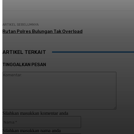
ARTIKEL SEBELUMNYA
Rutan Polres Bulungan Tak Overload
ARTIKEL TERKAIT
TINGGALKAN PESAN
Komentar
Silahkan masukkan komentar anda
Nama:*
Silahkan masukkan nama anda