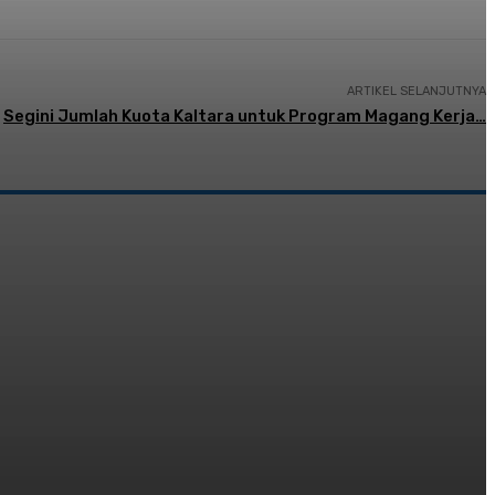
ARTIKEL SELANJUTNYA
Segini Jumlah Kuota Kaltara untuk Program Magang Kerja…