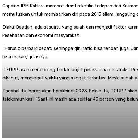
Capaian IPM Kaltara merosot drastis ketika terlepas dari Kalim
memutuskan untuk memisahkan diri pada 2015 silam, langsung di
Diakui Bastian, ada sesuatu yang salah dan menjadi faktor kuran
kesehatan dan ekonomi masyarakat.
“Harus diperbaiki cepat, sehingga gini ratio bisa rendah juga. 
bisa makan,” jelasnya.
TGUPP akan mendorong tindak lanjut pelaksanaan Instruksi Pr
dikebut, mengingat waktu yang sangat terbatas. Meski sudah ad
Padahal itu Inpres akan berakhir di 2023. Selain itu, TGUPP aka
telekomunikasi. “Saat ini masih ada sekitar 45 persen yang belum
Share
Facebook
Twitter
Pi