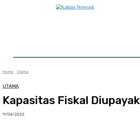
Beranda
Utama
Seputar Kaltara
Hukum & K
Home
Utama
UTAMA
Kapasitas Fiskal Diupayak
11/04/2022
Facebook
Twitter
Pinterest
Whats