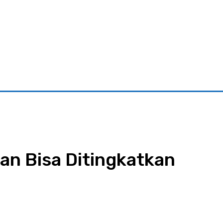
riminal
Pariwisata
Pemerintahan
Parlementaria
Ekono
an Bisa Ditingkatkan
App