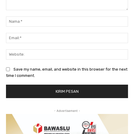
Komentar:
Na
Ema
Web
Save my name, email, and website in this browser for the next
time I comment.
- Advertisement -