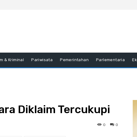
m & Kriminal
Pariwisata
Pemerintahan
Parlementaria
E
ara Diklaim Tercukupi
0
0