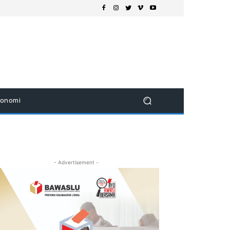
konomi
- Advertisement -