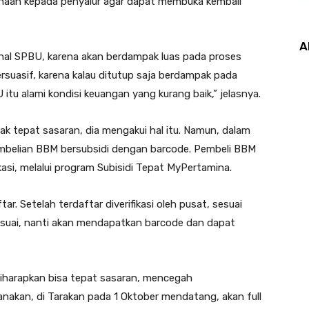
inaan kepada penyalur agar dapat membuka kembali
A
nal SPBU, karena akan berdampak luas pada proses
rsuasif, karena kalau ditutup saja berdampak pada
itu alami kondisi keuangan yang kurang baik,” jelasnya.
ak tepat sasaran, dia mengakui hal itu. Namun, dalam
mbelian BBM bersubsidi dengan barcode. Pembeli BBM
ikasi, melalui program Subisidi Tepat MyPertamina.
ar. Setelah terdaftar diverifikasi oleh pusat, sesuai
esuai, nanti akan mendapatkan barcode dan dapat
iharapkan bisa tepat sasaran, mencegah
akan, di Tarakan pada 1 Oktober mendatang, akan full