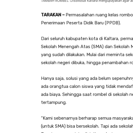
TAMBAH ROMBEL: Disdikbud Kaltara mengupayakan agar ad
TARAKAN –
Permasalahan ruang kelas rombon
Penerimaan Peserta Didik Baru (PPDB).
Dari seluruh kabupaten kota di Kaltara, perm
Sekolah Menengah Atas (SMA) dan Sekolah Me
yang sudah dilakukan. Mulai dari meminta s
sekolah negeri dibuka, hingga penambahan r
Hanya saja, solusi yang ada belum sepenuh
ada orangtua calon siswa yang tidak mendaf
ada biaya. Sehingga saat rombel di sekolah 
tertampung.
“Kami sebenarnya berharap semua masyarakat
(untuk SMA) bisa bersekolah. Tapi ada sekolah