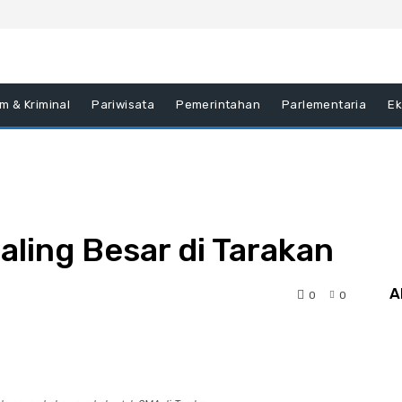
m & Kriminal
Pariwisata
Pemerintahan
Parlementaria
E
ling Besar di Tarakan
A
0
0
interest
WhatsApp