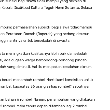
kin subsidi bagi siswa tidak mampu yang sekolah di
g Kepala Disdikbud Kaltara Teguh Henri Sutanto, Selasa
mpung permasalahan subsidi, bagi siswa tidak mampu
an Peraturan Daerah (Raperda) yang sedang disusun.
ggi nantinya untuk bersekolah di swasta.
a meningkatkan kualitasnya lebih baik dari sekolah
asi, ada dugaan warga berbondong-bondong pindah
olah yang diminati, hal itu merupakan kesalahan oknum.
us berani menambah rombel. Nanti kami kondisikan untuk
rombel, kapasitas 36 orang setiap rombel,” sebutnya.
 penambahan 6 rombel. Namun, penambahan yang dilakukan
a 2 rombel. Maka tahun depan ditambah lagi 2 rombel