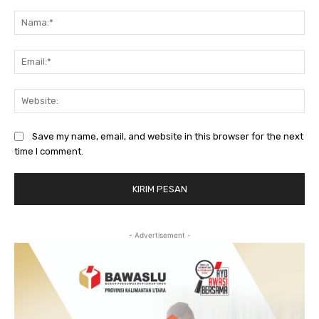
Komentar:
Na
Ema
Web
Save my name, email, and website in this browser for the next
time I comment.
- Advertisement -