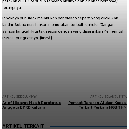
petakan dulu. Kita susun rencana aksinya dan dibahas bersama,”
terangnya.
Pihaknya pun tidak melakukan penolakan seperti yang dilakukan
Kaltim. Sebab masih akan memetakan terlebih dahulu. “Jangan
sampai langkah kita tak sesuai dengan yang disarankan Pemerintah
Pusat,” pungkasnya.
(kn-2)
Facebook
Twitter
Pinterest
Whats
ARTIKEL SEBELUMNYA
ARTIKEL SELANJUTNYA
Arief Hidayat Masih Berstatus
Pemkot Tarakan Ajukan Kasasi
Anggota DPRD Kaltara
Terkait Perkara HGB THM
ARTIKEL TERKAIT