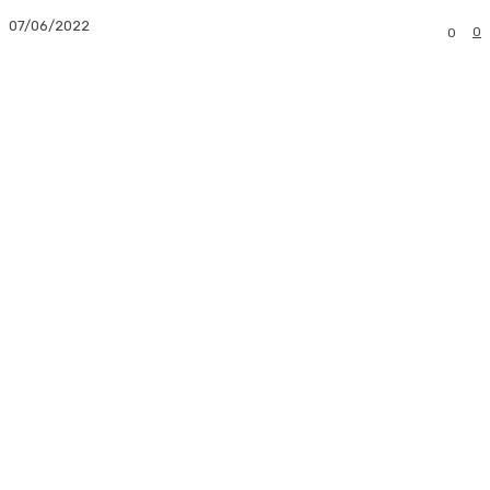
07/06/2022
0
0
Facebook
Twitter
Pinterest
Whats