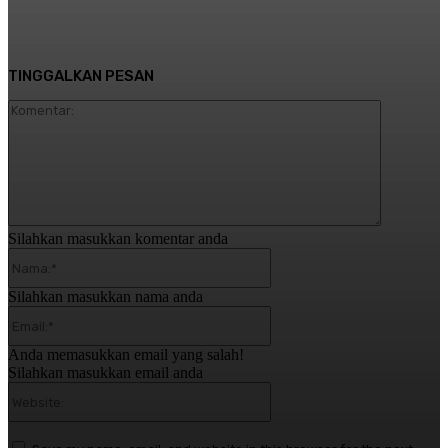
TINGGALKAN PESAN
Komentar:
Silahkan masukkan komentar anda
Nama:*
Silahkan masukkan nama anda
Email:*
Anda memasukkan email yang salah!
Silahkan masukkan email anda
Website: