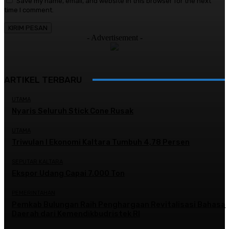
Save my name, email, and website in this browser for the next
time I comment.
- Advertisement -
ARTIKEL TERBARU
UTAMA
Nyaris Seluruh Stick Cone Rusak
UTAMA
Triwulan I Ekonomi Kaltara Tumbuh 4,78 Persen
SEPUTAR KALTARA
Ekspor Udang Capai 7.000 Ton
PEMERINTAHAN
Pemkab Bulungan Raih Penghargaan Revitalisasi Bahasa
Daerah dari Kemendikbudristek RI