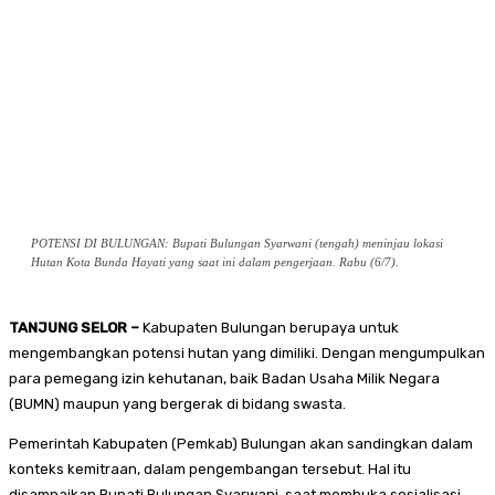
POTENSI DI BULUNGAN: Bupati Bulungan Syarwani (tengah) meninjau lokasi
Hutan Kota Bunda Hayati yang saat ini dalam pengerjaan. Rabu (6/7).
TANJUNG SELOR –
Kabupaten Bulungan berupaya untuk
mengembangkan potensi hutan yang dimiliki. Dengan mengumpulkan
para pemegang izin kehutanan, baik Badan Usaha Milik Negara
(BUMN) maupun yang bergerak di bidang swasta.
Pemerintah Kabupaten (Pemkab) Bulungan akan sandingkan dalam
konteks kemitraan, dalam pengembangan tersebut. Hal itu
disampaikan Bupati Bulungan Syarwani, saat membuka sosialisasi