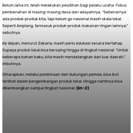
Belum lama ini, telah melakukan pelatihan bagi pelaku usaha. Fokus
pembenahan di masing-masing desa dan wilayahnya. “Sebenarnya
ada produk-produk kita, tapi belum go nasional masih skala lokal.
Seperti Amplang, termasuk produk-produk makanan ringan lainnya,”
sebutnya.
Ke depan, menurut Zakaria, masih perlu edukasi secara bertahap.
Supaya produk lokal bisa bersaing hingga di tingkat nasional. “Untuk
beberapa bahan baku, kita masih mendatangkan dari luar daerah,”
imbuhnya.
Diharapkan, melalui pembinaan dan dukungan pemda, bisa ikut
terlibat dalam pengembangan produk lokal. Hingga nantinya bisa
dikembangkan sampai tingkat nasional.
(kn-2)
Facebook
Twitter
Pinterest
Whats