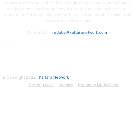
secara profesional oleh PT Prokal Digital Media, merupakan bagian
dari jaringan bisnis Harian Rakyat Kaltara yang selama bertahun-
tahun telah berpengalaman menerbitkan koran harian di Kalimantan
Utara dan Kalimantan Timur.
Kontak Kami:
redaksi@kaltaranetwork.com
© Copyright 2022 -
Kaltara Network
Tentang Kami
Redaksi
Pedoman Media Siber