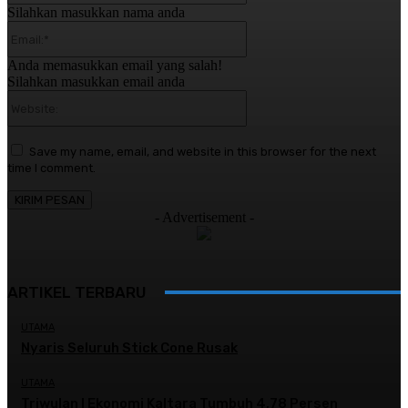
Silahkan masukkan nama anda
Email:*
Anda memasukkan email yang salah!
Silahkan masukkan email anda
Website:
Save my name, email, and website in this browser for the next
time I comment.
- Advertisement -
ARTIKEL TERBARU
UTAMA
Nyaris Seluruh Stick Cone Rusak
UTAMA
Triwulan I Ekonomi Kaltara Tumbuh 4,78 Persen