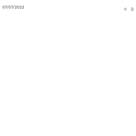
07/07/2022
0
0
Facebook
Twitter
Pinterest
Whats