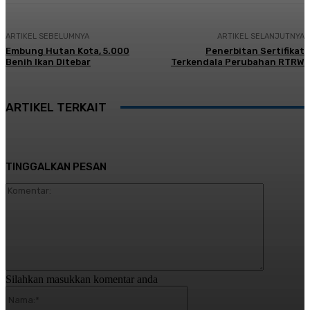
ARTIKEL SEBELUMNYA
ARTIKEL SELANJUTNYA
Embung Hutan Kota, 5.000
Penerbitan Sertifikat
Benih Ikan Ditebar
Terkendala Perubahan RTRW
ARTIKEL TERKAIT
TINGGALKAN PESAN
Komentar:
Silahkan masukkan komentar anda
Nama:*