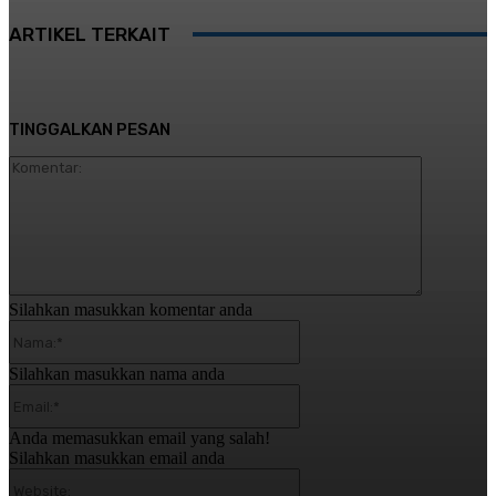
ARTIKEL TERKAIT
TINGGALKAN PESAN
Komentar:
Silahkan masukkan komentar anda
Nama:*
Silahkan masukkan nama anda
Email:*
Anda memasukkan email yang salah!
Silahkan masukkan email anda
Website: