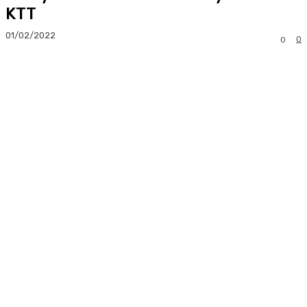
KTT
01/02/2022
0
0
Facebook
Twitter
Pinterest
Whats