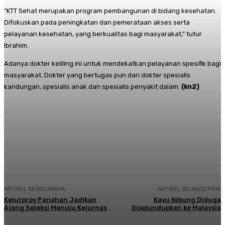
“KTT Sehat merupakan program pembangunan di bidang kesehatan.
Difokuskan pada peningkatan dan pemerataan akses serta
pelayanan kesehatan, yang berkualitas bagi masyarakat,” tutur
Ibrahim.
Adanya dokter keliling ini untuk mendekatkan pelayanan spesifik bagi
masyarakat. Dokter yang bertugas pun dari dokter spesialis
kandungan, spesialis anak dan spesialis penyakit dalam.
(kn2)
Facebook
Twitter
Pinterest
Whats
ARTIKEL SEBELUMNYA
ARTIKEL SELANJUTNYA
Kejurprov Panahan Jadikan
Kayu Nibung Diduga
Ajang Seleksi Menuju Kejurnas
Diselundupkan ke Malaysia