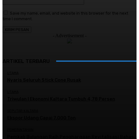
Save my name, email, and website in this browser for the next
time I comment.
- Advertisement -
ARTIKEL TERBARU
UTAMA
Nyaris Seluruh Stick Cone Rusak
UTAMA
Triwulan I Ekonomi Kaltara Tumbuh 4,78 Persen
SEPUTAR KALTARA
Ekspor Udang Capai 7.000 Ton
PEMERINTAHAN
Pemkab Bulungan Raih Penghargaan Revitalisasi Bahasa