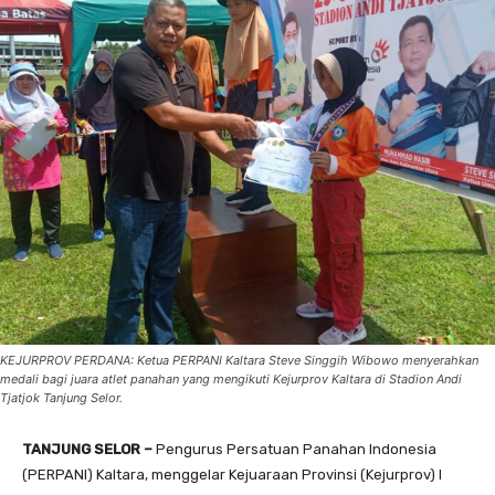
KEJURPROV PERDANA: Ketua PERPANI Kaltara Steve Singgih Wibowo menyerahkan
medali bagi juara atlet panahan yang mengikuti Kejurprov Kaltara di Stadion Andi
Tjatjok Tanjung Selor.
TANJUNG SELOR –
Pengurus Persatuan Panahan Indonesia
(PERPANI) Kaltara, menggelar Kejuaraan Provinsi (Kejurprov) I