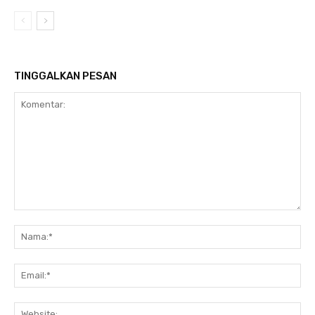
TINGGALKAN PESAN
Komentar:
Na
Ema
Web